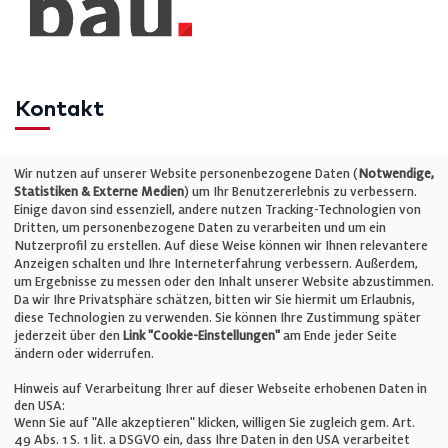
Kontakt
Telefon: +49 (0)711 2585563-0
Wir nutzen auf unserer Website personenbezogene Daten (
Notwendige,
Statistiken & Externe Medien
) um Ihr Benutzererlebnis zu verbessern.
Einige davon sind essenziell, andere nutzen Tracking-Technologien von
E-Mail:
info@bauelemente-bau.eu
Dritten, um personenbezogene Daten zu verarbeiten und um ein
Nutzerprofil zu erstellen. Auf diese Weise können wir Ihnen relevantere
Unternehmen
Anzeigen schalten und Ihre Interneterfahrung verbessern. Außerdem,
um Ergebnisse zu messen oder den Inhalt unserer Website abzustimmen.
Da wir Ihre Privatsphäre schätzen, bitten wir Sie hiermit um Erlaubnis,
Impressum
diese Technologien zu verwenden. Sie können Ihre Zustimmung später
jederzeit über den
Link "Cookie-Einstellungen"
am Ende jeder Seite
ändern oder widerrufen.
Datenschutz
Hinweis auf Verarbeitung Ihrer auf dieser Webseite erhobenen Daten in
den USA:
Wenn Sie auf "Alle akzeptieren" klicken, willigen Sie zugleich gem. Art.
Cookie-Einstellungen
49 Abs. 1 S. 1 lit. a DSGVO ein, dass Ihre Daten in den USA verarbeitet