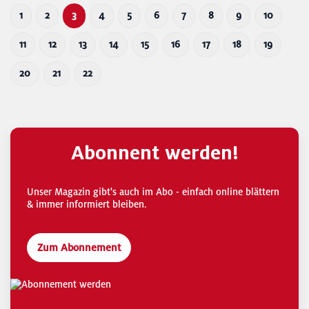
1
2
3
4
5
6
7
8
9
10
11
12
13
14
15
16
17
18
19
20
21
22
Abonnent werden!
Unser Magazin gibt's auch im Abo - einfach online blättern
& immer informiert bleiben.
Zum Abonnement