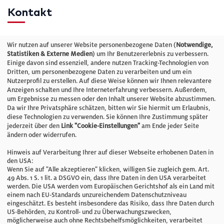
Kontakt
Telefon: +49 (0)711 2585563-0
Wir nutzen auf unserer Website personenbezogene Daten (
Notwendige,
Statistiken & Externe Medien
) um Ihr Benutzererlebnis zu verbessern.
Einige davon sind essenziell, andere nutzen Tracking-Technologien von
E-Mail:
info@bauelemente-bau.eu
Dritten, um personenbezogene Daten zu verarbeiten und um ein
Nutzerprofil zu erstellen. Auf diese Weise können wir Ihnen relevantere
Unternehmen
Anzeigen schalten und Ihre Interneterfahrung verbessern. Außerdem,
um Ergebnisse zu messen oder den Inhalt unserer Website abzustimmen.
Da wir Ihre Privatsphäre schätzen, bitten wir Sie hiermit um Erlaubnis,
Impressum
diese Technologien zu verwenden. Sie können Ihre Zustimmung später
jederzeit über den
Link "Cookie-Einstellungen"
am Ende jeder Seite
ändern oder widerrufen.
Datenschutz
Hinweis auf Verarbeitung Ihrer auf dieser Webseite erhobenen Daten in
den USA:
Wenn Sie auf "Alle akzeptieren" klicken, willigen Sie zugleich gem. Art.
Cookie-Einstellungen
49 Abs. 1 S. 1 lit. a DSGVO ein, dass Ihre Daten in den USA verarbeitet
werden. Die USA werden vom Europäischen Gerichtshof als ein Land mit
einem nach EU-Standards unzureichendem Datenschutzniveau
AGB
eingeschätzt. Es besteht insbesondere das Risiko, dass Ihre Daten durch
US-Behörden, zu Kontroll- und zu Überwachungszwecken,
möglicherweise auch ohne Rechtsbehelfsmöglichkeiten, verarbeitet