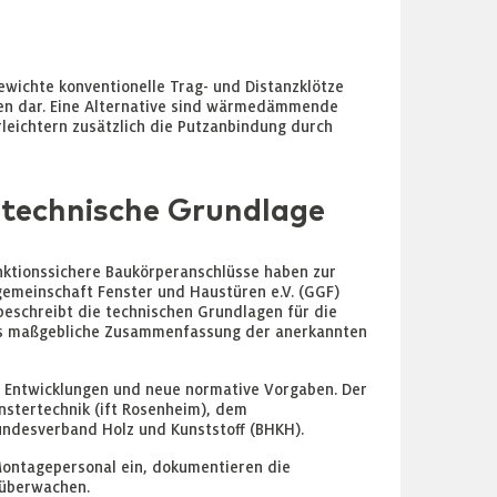
wichte konventionelle Trag- und Distanzklötze
ken dar. Eine Alternative sind wärmedämmende
leichtern zusätzlich die Putzanbindung durch
 technische Grundlage
nktionssichere Baukörperanschlüsse haben zur
gemeinschaft Fenster und Haustüren e.V. (GGF)
 beschreibt die technischen Grundlagen für die
als maßgebliche Zusammenfassung der anerkannten
e Entwicklungen und neue normative Vorgaben. Der
nstertechnik (ift Rosenheim), dem
ndesverband Holz und Kunststoff (BHKH).
Montagepersonal ein, dokumentieren die
 überwachen.