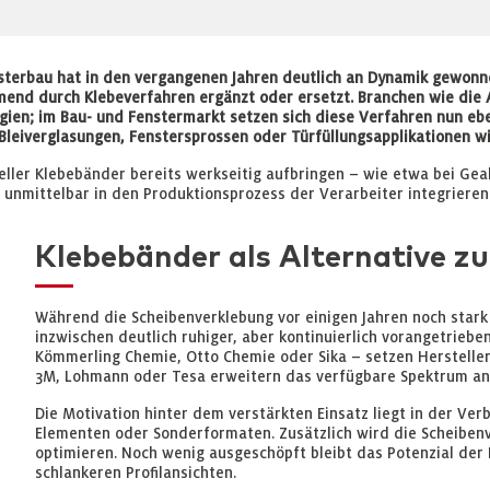
sterbau hat in den vergangenen Jahren deutlich an Dynamik gewon
nd durch Klebeverfahren ergänzt oder ersetzt. Branchen wie die 
gien; im Bau- und Fenstermarkt setzen sich diese Verfahren nun ebe
, Bleiverglasungen, Fenstersprossen oder Türfüllungsapplikationen 
teller Klebebänder bereits werkseitig aufbringen – wie etwa bei Geal
 unmittelbar in den Produktionsprozess der Verarbeiter integrieren
Klebebänder als Alternative z
Während die Scheibenverklebung vor einigen Jahren noch stark
inzwischen deutlich ruhiger, aber kontinuierlich vorangetrie
Kömmerling Chemie, Otto Chemie oder Sika – setzen Herstelle
3M, Lohmann oder Tesa erweitern das verfügbare Spektrum an
Die Motivation hinter dem verstärkten Einsatz liegt in der Ver
Elementen oder Sonderformaten. Zusätzlich wird die Scheibe
optimieren. Noch wenig ausgeschöpft bleibt das Potenzial der 
schlankeren Profilansichten.