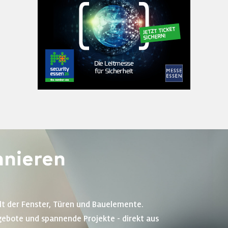
nieren
lt der Fenster, Türen und Bauelemente.
gebote und spannende Projekte - direkt aus