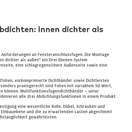
dichten: Innen dichter als
 Anforderungen an Fensteranschlussfugen. Die Montage
en dichter als außen“ ein Drei-Ebenen-System
nenseite, eine schlagregensichere Außenseite sowie eine
folien, vorkomprimierte Dichtbänder sowie Dichtleisten
sonders praxisgerecht sind Folien mit variablem Sd-Wert,
en können. Multifunktionsfugendichtbänder – unter
binieren alle drei Abdichtungsfunktionen in einem Produkt.
estigung eine wesentliche Rolle. Dübel, Schrauben und
 Einbauebene und die zu erwartenden Lasten abgestimmt
chstauglichkeit gewährleisten.