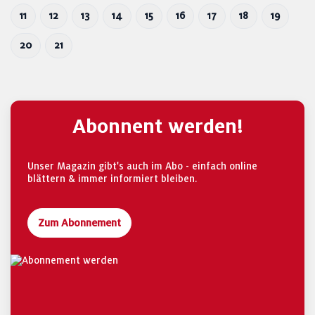
11
12
13
14
15
16
17
18
19
20
21
Abonnent werden!
Unser Magazin gibt's auch im Abo - einfach online
blättern & immer informiert bleiben.
Zum Abonnement