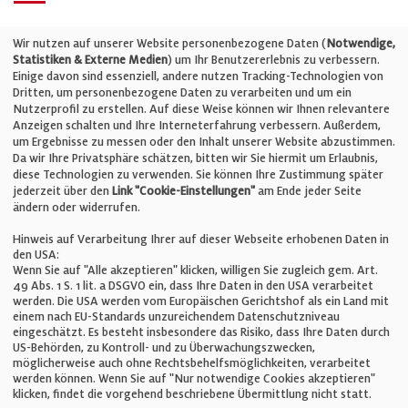
Telefon: +49 (0)711 2585563-0
Wir nutzen auf unserer Website personenbezogene Daten (
Notwendige,
Statistiken & Externe Medien
) um Ihr Benutzererlebnis zu verbessern.
Einige davon sind essenziell, andere nutzen Tracking-Technologien von
E-Mail:
info@bauelemente-bau.eu
Dritten, um personenbezogene Daten zu verarbeiten und um ein
Nutzerprofil zu erstellen. Auf diese Weise können wir Ihnen relevantere
Unternehmen
Anzeigen schalten und Ihre Interneterfahrung verbessern. Außerdem,
um Ergebnisse zu messen oder den Inhalt unserer Website abzustimmen.
Da wir Ihre Privatsphäre schätzen, bitten wir Sie hiermit um Erlaubnis,
Impressum
diese Technologien zu verwenden. Sie können Ihre Zustimmung später
jederzeit über den
Link "Cookie-Einstellungen"
am Ende jeder Seite
ändern oder widerrufen.
Datenschutz
Hinweis auf Verarbeitung Ihrer auf dieser Webseite erhobenen Daten in
den USA:
Wenn Sie auf "Alle akzeptieren" klicken, willigen Sie zugleich gem. Art.
Cookie-Einstellungen
49 Abs. 1 S. 1 lit. a DSGVO ein, dass Ihre Daten in den USA verarbeitet
werden. Die USA werden vom Europäischen Gerichtshof als ein Land mit
einem nach EU-Standards unzureichendem Datenschutzniveau
AGB
eingeschätzt. Es besteht insbesondere das Risiko, dass Ihre Daten durch
US-Behörden, zu Kontroll- und zu Überwachungszwecken,
möglicherweise auch ohne Rechtsbehelfsmöglichkeiten, verarbeitet
werden können. Wenn Sie auf "Nur notwendige Cookies akzeptieren"
klicken, findet die vorgehend beschriebene Übermittlung nicht statt.