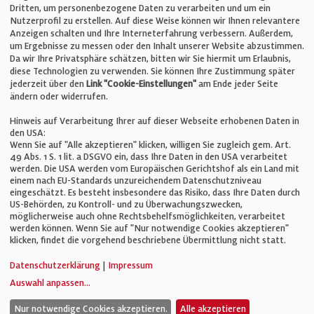
E-Mail:
info@bauelemente-bau.eu
Dritten, um personenbezogene Daten zu verarbeiten und um ein
Nutzerprofil zu erstellen. Auf diese Weise können wir Ihnen relevantere
Unternehmen
Anzeigen schalten und Ihre Interneterfahrung verbessern. Außerdem,
um Ergebnisse zu messen oder den Inhalt unserer Website abzustimmen.
Da wir Ihre Privatsphäre schätzen, bitten wir Sie hiermit um Erlaubnis,
Impressum
diese Technologien zu verwenden. Sie können Ihre Zustimmung später
jederzeit über den
Link "Cookie-Einstellungen"
am Ende jeder Seite
ändern oder widerrufen.
Datenschutz
Hinweis auf Verarbeitung Ihrer auf dieser Webseite erhobenen Daten in
den USA:
Wenn Sie auf "Alle akzeptieren" klicken, willigen Sie zugleich gem. Art.
Cookie-Einstellungen
49 Abs. 1 S. 1 lit. a DSGVO ein, dass Ihre Daten in den USA verarbeitet
werden. Die USA werden vom Europäischen Gerichtshof als ein Land mit
einem nach EU-Standards unzureichendem Datenschutzniveau
AGB
eingeschätzt. Es besteht insbesondere das Risiko, dass Ihre Daten durch
US-Behörden, zu Kontroll- und zu Überwachungszwecken,
möglicherweise auch ohne Rechtsbehelfsmöglichkeiten, verarbeitet
werden können. Wenn Sie auf "Nur notwendige Cookies akzeptieren"
klicken, findet die vorgehend beschriebene Übermittlung nicht statt.
© Verlag für Fachpublizistik GmbH
Datenschutzerklärung
|
Impressum
Auswahl anpassen
...
Nur notwendige Cookies akzeptieren.
Alle akzeptieren