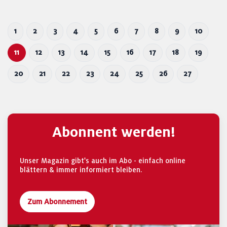
1
2
3
4
5
6
7
8
9
10
11
12
13
14
15
16
17
18
19
20
21
22
23
24
25
26
27
Abonnent werden!
Unser Magazin gibt's auch im Abo - einfach online
blättern & immer informiert bleiben.
Zum Abonnement