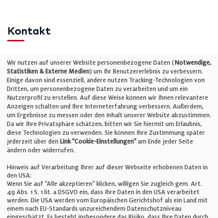
Kontakt
Telefon: +49 (0)711 2585563-0
Wir nutzen auf unserer Website personenbezogene Daten (
Notwendige,
Statistiken & Externe Medien
) um Ihr Benutzererlebnis zu verbessern.
Einige davon sind essenziell, andere nutzen Tracking-Technologien von
E-Mail:
info@bauelemente-bau.eu
Dritten, um personenbezogene Daten zu verarbeiten und um ein
Nutzerprofil zu erstellen. Auf diese Weise können wir Ihnen relevantere
Unternehmen
Anzeigen schalten und Ihre Interneterfahrung verbessern. Außerdem,
um Ergebnisse zu messen oder den Inhalt unserer Website abzustimmen.
Da wir Ihre Privatsphäre schätzen, bitten wir Sie hiermit um Erlaubnis,
Impressum
diese Technologien zu verwenden. Sie können Ihre Zustimmung später
jederzeit über den
Link "Cookie-Einstellungen"
am Ende jeder Seite
ändern oder widerrufen.
Datenschutz
Hinweis auf Verarbeitung Ihrer auf dieser Webseite erhobenen Daten in
den USA:
Wenn Sie auf "Alle akzeptieren" klicken, willigen Sie zugleich gem. Art.
Cookie-Einstellungen
49 Abs. 1 S. 1 lit. a DSGVO ein, dass Ihre Daten in den USA verarbeitet
werden. Die USA werden vom Europäischen Gerichtshof als ein Land mit
einem nach EU-Standards unzureichendem Datenschutzniveau
AGB
eingeschätzt. Es besteht insbesondere das Risiko, dass Ihre Daten durch