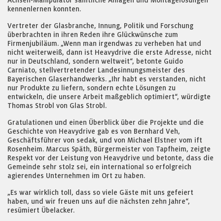
Achsen-Manipulator sämtliche Anlagen und Montagelösungen
kennenlernen konnten.
Vertreter der Glasbranche, Innung, Politik und Forschung
überbrachten in ihren Reden ihre Glückwünsche zum
Firmenjubiläum. „Wenn man irgendwas zu verheben hat und
nicht weiterweiß, dann ist Heavydrive die erste Adresse, nicht
nur in Deutschland, sondern weltweit“, betonte Guido
Carniato, stellvertretender Landesinnungsmeister des
Bayerischen Glaserhandwerks. „Ihr habt es verstanden, nicht
nur Produkte zu liefern, sondern echte Lösungen zu
entwickeln, die unsere Arbeit maßgeblich optimiert“, würdigte
Thomas Strobl von Glas Strobl.
Gratulationen und einen Überblick über die Projekte und die
Geschichte von Heavydrive gab es von Bernhard Veh,
Geschäftsführer von sedak, und von Michael Elstner vom ift
Rosenheim. Marcus Späth, Bürgermeister von Tapfheim, zeigte
Respekt vor der Leistung von Heavydrive und betonte, dass die
Gemeinde sehr stolz sei, ein international so erfolgreich
agierendes Unternehmen im Ort zu haben.
„Es war wirklich toll, dass so viele Gäste mit uns gefeiert
haben, und wir freuen uns auf die nächsten zehn Jahre“,
resümiert Übelacker.