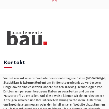
Kontakt
Telefon: +49 (0)711 2585563-0
Wir nutzen auf unserer Website personenbezogene Daten (
Notwendige,
Statistiken & Externe Medien
) um Ihr Benutzererlebnis zu verbessern.
Einige davon sind essenziell, andere nutzen Tracking-Technologien von
E-Mail:
info@bauelemente-bau.eu
Dritten, um personenbezogene Daten zu verarbeiten und um ein
Nutzerprofil zu erstellen. Auf diese Weise können wir Ihnen relevantere
Unternehmen
Anzeigen schalten und Ihre Interneterfahrung verbessern. Außerdem,
um Ergebnisse zu messen oder den Inhalt unserer Website abzustimmen.
Da wir Ihre Privatsphäre schätzen, bitten wir Sie hiermit um Erlaubnis,