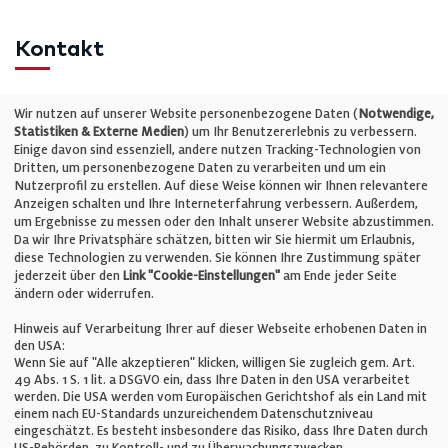
Kontakt
Telefon: +49 (0)711 2585563-0
Wir nutzen auf unserer Website personenbezogene Daten (
Notwendige,
Statistiken & Externe Medien
) um Ihr Benutzererlebnis zu verbessern.
Einige davon sind essenziell, andere nutzen Tracking-Technologien von
E-Mail:
info@bauelemente-bau.eu
Dritten, um personenbezogene Daten zu verarbeiten und um ein
Nutzerprofil zu erstellen. Auf diese Weise können wir Ihnen relevantere
Unternehmen
Anzeigen schalten und Ihre Interneterfahrung verbessern. Außerdem,
um Ergebnisse zu messen oder den Inhalt unserer Website abzustimmen.
Da wir Ihre Privatsphäre schätzen, bitten wir Sie hiermit um Erlaubnis,
Impressum
diese Technologien zu verwenden. Sie können Ihre Zustimmung später
jederzeit über den
Link "Cookie-Einstellungen"
am Ende jeder Seite
ändern oder widerrufen.
Datenschutz
Hinweis auf Verarbeitung Ihrer auf dieser Webseite erhobenen Daten in
den USA:
Wenn Sie auf "Alle akzeptieren" klicken, willigen Sie zugleich gem. Art.
Cookie-Einstellungen
49 Abs. 1 S. 1 lit. a DSGVO ein, dass Ihre Daten in den USA verarbeitet
werden. Die USA werden vom Europäischen Gerichtshof als ein Land mit
einem nach EU-Standards unzureichendem Datenschutzniveau
AGB
eingeschätzt. Es besteht insbesondere das Risiko, dass Ihre Daten durch
US-Behörden, zu Kontroll- und zu Überwachungszwecken,