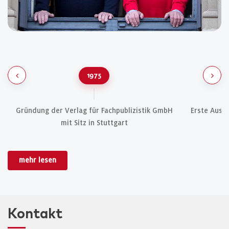
1975
Gründung der Verlag für Fachpublizistik GmbH
Erste Ausg
mit Sitz in Stuttgart
z
mehr lesen
Kontakt