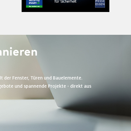
nieren
lt der Fenster, Türen und Bauelemente.
gebote und spannende Projekte - direkt aus