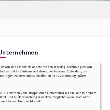
Unternehmen
mpressum
e davon sind essenziell, andere nutzen Tracking-Technologien von
atenschutz
chalten und Ihre Interneterfahrung verbessern. Außerdem, um
Technologien zu verwenden. Sie können Ihre Zustimmung später
ookie-Einstellungen
AGB
n. Die USA werden vom Europäischen Gerichtshof als ein Land mit einem
ontroll- und zu Überwachungszwecken, möglicherweise auch ohne
ene Übermittlung nicht statt.