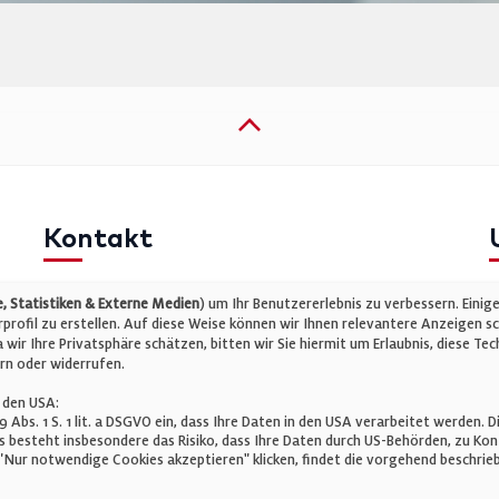
Kontakt
Telefon: +49 (0)711 2585563-0
I
 Statistiken & Externe Medien
) um Ihr Benutzererlebnis zu verbessern. Einig
E-Mail:
info@bauelemente-bau.eu
D
rofil zu erstellen. Auf diese Weise können wir Ihnen relevantere Anzeigen s
wir Ihre Privatsphäre schätzen, bitten wir Sie hiermit um Erlaubnis, diese 
C
rn oder widerrufen.
 den USA:
 49 Abs. 1 S. 1 lit. a DSGVO ein, dass Ihre Daten in den USA verarbeitet werde
 besteht insbesondere das Risiko, dass Ihre Daten durch US-Behörden, zu K
Nur notwendige Cookies akzeptieren" klicken, findet die vorgehend beschrieb