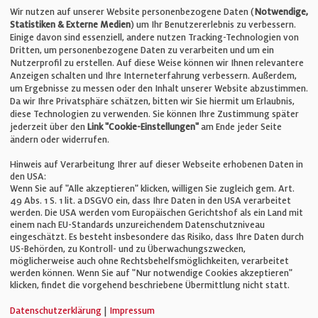
Telefon: +49 (0)711 2585563-0
Wir nutzen auf unserer Website personenbezogene Daten (
Notwendige,
Statistiken & Externe Medien
) um Ihr Benutzererlebnis zu verbessern.
Einige davon sind essenziell, andere nutzen Tracking-Technologien von
E-Mail:
info@bauelemente-bau.eu
Dritten, um personenbezogene Daten zu verarbeiten und um ein
Nutzerprofil zu erstellen. Auf diese Weise können wir Ihnen relevantere
Unternehmen
Anzeigen schalten und Ihre Interneterfahrung verbessern. Außerdem,
um Ergebnisse zu messen oder den Inhalt unserer Website abzustimmen.
Da wir Ihre Privatsphäre schätzen, bitten wir Sie hiermit um Erlaubnis,
Impressum
diese Technologien zu verwenden. Sie können Ihre Zustimmung später
jederzeit über den
Link "Cookie-Einstellungen"
am Ende jeder Seite
ändern oder widerrufen.
Datenschutz
Hinweis auf Verarbeitung Ihrer auf dieser Webseite erhobenen Daten in
den USA:
Wenn Sie auf "Alle akzeptieren" klicken, willigen Sie zugleich gem. Art.
Cookie-Einstellungen
49 Abs. 1 S. 1 lit. a DSGVO ein, dass Ihre Daten in den USA verarbeitet
werden. Die USA werden vom Europäischen Gerichtshof als ein Land mit
einem nach EU-Standards unzureichendem Datenschutzniveau
AGB
eingeschätzt. Es besteht insbesondere das Risiko, dass Ihre Daten durch
US-Behörden, zu Kontroll- und zu Überwachungszwecken,
möglicherweise auch ohne Rechtsbehelfsmöglichkeiten, verarbeitet
werden können. Wenn Sie auf "Nur notwendige Cookies akzeptieren"
klicken, findet die vorgehend beschriebene Übermittlung nicht statt.
© Verlag für Fachpublizistik GmbH
Datenschutzerklärung
|
Impressum