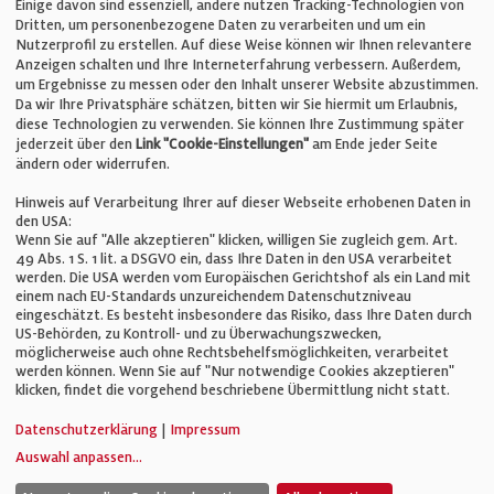
Einige davon sind essenziell, andere nutzen Tracking-Technologien von
E-Mail:
info@bauelemente-bau.eu
Dritten, um personenbezogene Daten zu verarbeiten und um ein
Nutzerprofil zu erstellen. Auf diese Weise können wir Ihnen relevantere
Unternehmen
Anzeigen schalten und Ihre Interneterfahrung verbessern. Außerdem,
um Ergebnisse zu messen oder den Inhalt unserer Website abzustimmen.
Da wir Ihre Privatsphäre schätzen, bitten wir Sie hiermit um Erlaubnis,
Impressum
diese Technologien zu verwenden. Sie können Ihre Zustimmung später
jederzeit über den
Link "Cookie-Einstellungen"
am Ende jeder Seite
ändern oder widerrufen.
Datenschutz
Hinweis auf Verarbeitung Ihrer auf dieser Webseite erhobenen Daten in
den USA:
Wenn Sie auf "Alle akzeptieren" klicken, willigen Sie zugleich gem. Art.
Cookie-Einstellungen
49 Abs. 1 S. 1 lit. a DSGVO ein, dass Ihre Daten in den USA verarbeitet
werden. Die USA werden vom Europäischen Gerichtshof als ein Land mit
einem nach EU-Standards unzureichendem Datenschutzniveau
AGB
eingeschätzt. Es besteht insbesondere das Risiko, dass Ihre Daten durch
US-Behörden, zu Kontroll- und zu Überwachungszwecken,
möglicherweise auch ohne Rechtsbehelfsmöglichkeiten, verarbeitet
werden können. Wenn Sie auf "Nur notwendige Cookies akzeptieren"
klicken, findet die vorgehend beschriebene Übermittlung nicht statt.
© Verlag für Fachpublizistik GmbH
Datenschutzerklärung
|
Impressum
Auswahl anpassen
...