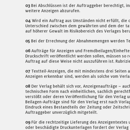
03
Bei Abschlüssen ist der Auftraggeber berechtigt, i
weitere Anzeigen abzurufen.
04
Wird ein Auftrag aus Umständen nicht erfüllt, die 
Unterschied zwischen dem gewährten und dem der tats
auf höherer Gewalt im Risikobereich des Verlages beru
05
Bei der Errechnung der Abnahmemengen werden Text
06
Aufträge für Anzeigen und Fremdbeilagen/Einhefte
Druckschrift veröffentlicht werden sollen, müssen so
Auftrag auf diese Weise nicht auszuführen ist. Rubriz
07
Textteil-Anzeigen, die mit mindestens drei Seiten 
Anzeigen erkennbar sind, werden als solche vom Verla
08
Der Verlag behält sich vor, Anzeigenaufträge – auc
technischen Form nach einheitlichen, sachlich gerec
verstößt oder deren Veröffentlichung für den Verlag u
Beilagen-Aufträge sind für den Verlag erst nach Vorl
Eindruck eines Bestandteils der Zeitung oder Zeitsc
Auftraggeber unverzüglich mitgeteilt.
09
Für die rechtzeitige Lieferung des Anzeigentextes 
oder beschädigte Druckunterlagen fordert der Verlag u