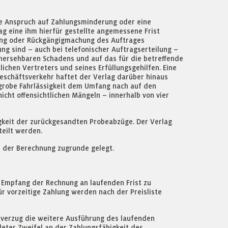
ge Anspruch auf Zahlungsminderung oder eine
g eine ihm hierfür gestellte angemessene Frist
erung oder Rückgängigmachung des Auftrages
g sind – auch bei telefonischer Auftragserteilung –
hersehbaren Schadens und auf das für die betreffende
lichen Vertreters und seines Erfüllungsgehilfen. Eine
eschäftsverkehr haftet der Verlag darüber hinaus
r grobe Fahrlässigkeit dem Umfang nach auf den
cht offensichtlichen Mängeln – innerhalb von vier
gkeit der zurückgesandten Probeabzüge. Der Verlag
teilt werden.
e der Berechnung zugrunde gelegt.
m Empfang der Rechnung an laufenden Frist zu
ür vorzeitige Zahlung werden nach der Preisliste
sverzug die weitere Ausführung des laufenden
deter Zweifel an der Zahlungsfähigkeit des