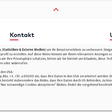
Kontakt
Telefon: +49 (0)711 2585563-0
I
 Statistiken & Externe Medien
) um Ihr Benutzererlebnis zu verbessern. Einig
E-Mail:
info@bauelemente-bau.eu
D
rofil zu erstellen. Auf diese Weise können wir Ihnen relevantere Anzeigen s
wir Ihre Privatsphäre schätzen, bitten wir Sie hiermit um Erlaubnis, diese 
C
rn oder widerrufen.
 den USA:
 49 Abs. 1 S. 1 lit. a DSGVO ein, dass Ihre Daten in den USA verarbeitet werde
 besteht insbesondere das Risiko, dass Ihre Daten durch US-Behörden, zu K
Nur notwendige Cookies akzeptieren" klicken, findet die vorgehend beschrieb