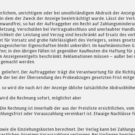
serlichem, unrichtigem oder bei unvollständigem Abdruck der Anzei
in dem der Zweck der Anzeige beeinträchtigt wurde. Lässt der Verla
 einwandfrei, so hat der Auftraggeber ein Recht auf Zahlungsmind
etzung, Verschulden bei Vertragsabschluss und unerlaubter Handlun
chkeit der Leistung und Verzug sind beschränkt auf Ersatz des vor
cht für Vorsatz und grobe Fahrlässigkeit des Verlegers, seines gesetz
zugesicherter Eigenschaften bleibt unberührt. Im kaufmännischen G
lfen; in den übrigen Fällen ist gegenüber Kaufleuten die Haftung fü
 Anzeigenentgelts beschränkt. Reklamationen müssen – außer bei ni
d gemacht werden.
eliefert. Der Auftraggeber trägt die Verantwortung für die Richti
alb der bei der Übersendung des Probeabzuges gesetzten Frist mitge
so wird die nach Art der Anzeige übliche tatsächliche Abdruckhöh
 wird die Rechnung sofort, möglichst aber
ie Rechnung ist innerhalb der aus der Preisliste ersichtlichen, vo
ahlungsfrist oder Vorauszahlung vereinbart ist. Etwaige Nachlässe f
wie die Einziehungskosten berechnet. Der Verlag kann bei Zahlung
 restlichen Anzeigen Vorauszahlung verlangen. Bei Vorliegen begrün