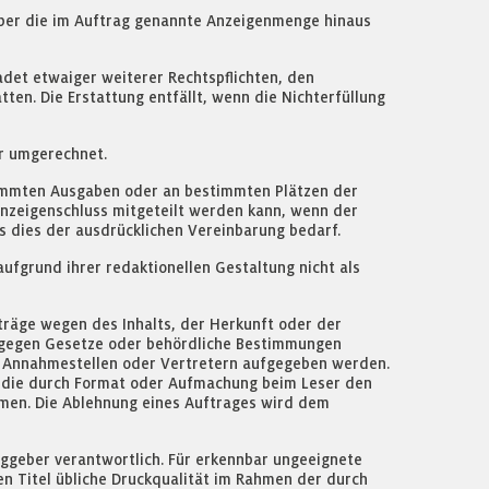
h über die im Auftrag genannte Anzeigenmenge hinaus
adet etwaiger weiterer Rechtspflichten, den
n. Die Erstattung entfällt, wenn die Nichterfüllung
r umgerechnet.
timmten Ausgaben oder an bestimmten Plätzen der
Anzeigenschluss mitgeteilt werden kann, wenn der
ss dies der ausdrücklichen Vereinbarung bedarf.
ufgrund ihrer redaktionellen Gestaltung nicht als
träge wegen des Inhalts, der Herkunft oder der
t gegen Gesetze oder behördliche Bestimmungen
en, Annahmestellen oder Vertretern aufgegeben werden.
n, die durch Format oder Aufmachung beim Leser den
mmen. Die Ablehnung eines Auftrages wird dem
aggeber verantwortlich. Für erkennbar ungeeignete
en Titel übliche Druckqualität im Rahmen der durch