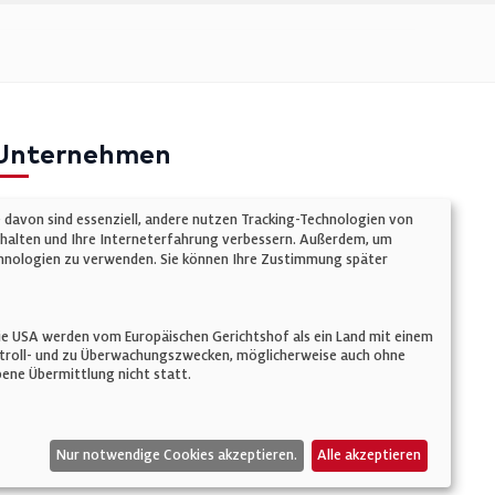
Unternehmen
mpressum
e davon sind essenziell, andere nutzen Tracking-Technologien von
atenschutz
chalten und Ihre Interneterfahrung verbessern. Außerdem, um
Technologien zu verwenden. Sie können Ihre Zustimmung später
ookie-Einstellungen
AGB
n. Die USA werden vom Europäischen Gerichtshof als ein Land mit einem
ontroll- und zu Überwachungszwecken, möglicherweise auch ohne
ene Übermittlung nicht statt.
Nur notwendige Cookies akzeptieren.
Alle akzeptieren