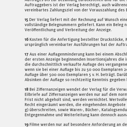
Auftraggebers ist der Verlag berechtigt, auch währen
vereinbartes Zahlungsziel von der Vorauszahlung des
15
Der Verlag liefert mit der Rechnung auf Wunsch ein
vollständige Belegnummern geliefert. Kann ein Beleg ni
Veröffentlichung und Verbreitung der Anzeige.
16
Kosten für die Anfertigung bestellter Druckstöcke
ursprünglich vereinbarter Ausführungen hat der Auftr
17
Aus einer Auflagenminderung kann bei einem Abschl
der ersten Anzeige beginnenden Insertionsjahres die i
die durchschnittlich verkaufte Auflage des vergangen
wenn sie bei einer Auflage bis zu 50 000 Exemplaren 20 
Auflage über 500 000 Exemplaren 5 v. H. beträgt. Da
Absinken der Auflage so rechtzeitig Kenntnis gegeben 
18
Bei Ziffernanzeigen wendet der Verlag für die Verw
Eilbriefe auf Ziffernanzeigen werden nur auf dem norm
Frist nicht abgeholt sind, werden vernichtet. Wertvoll
Recht eingeräumt werden, die eingehenden Angebote an
g) überschreiten, sowie Waren-, Bücher-, Katalogsen
Entgegennahme und Weiterleitung kann dennoch ausna
19
Filme werden nur auf besondere Anforderung an den