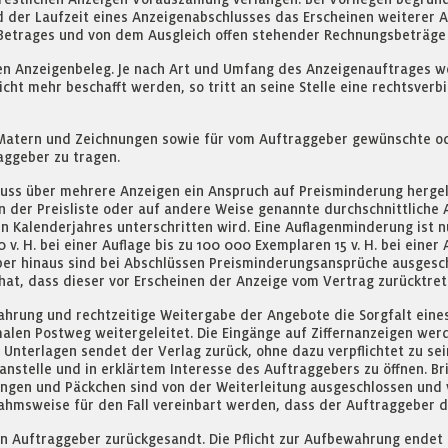
d der Laufzeit eines Anzeigenabschlusses das Erscheinen weiterer A
 Betrages und von dem Ausgleich offen stehender Rechnungsbeträge
en Anzeigenbeleg. Je nach Art und Umfang des Anzeigenauftrages w
cht mehr beschafft werden, so tritt an seine Stelle eine rechtsverb
, Matern und Zeichnungen sowie für vom Auftraggeber gewünschte o
aggeber zu tragen.
uss über mehrere Anzeigen ein Anspruch auf Preisminderung herge
n der Preisliste oder auf andere Weise genannte durchschnittliche 
en Kalenderjahres unterschritten wird. Eine Auflagenminderung ist 
v. H. bei einer Auflage bis zu 100 000 Exemplaren 15 v. H. bei einer 
rüber hinaus sind bei Abschlüssen Preisminderungsansprüche ausge
hat, dass dieser vor Erscheinen der Anzeige vom Vertrag zurücktret
ahrung und rechtzeitige Weitergabe der Angebote die Sorgfalt eine
alen Postweg weitergeleitet. Die Eingänge auf Ziffernanzeigen werd
e Unterlagen sendet der Verlag zurück, ohne dazu verpflichtet zu sei
stelle und in erklärtem Interesse des Auftraggebers zu öffnen. Bri
dungen und Päckchen sind von der Weiterleitung ausgeschlossen un
hmsweise für den Fall vereinbart werden, dass der Auftraggeber 
 Auftraggeber zurückgesandt. Die Pflicht zur Aufbewahrung endet 