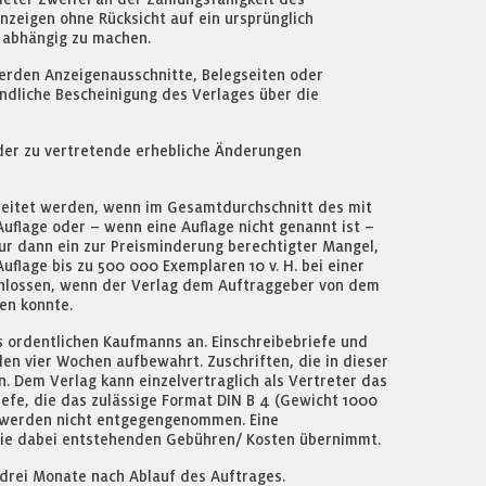
nzeigen ohne Rücksicht auf ein ursprünglich
 abhängig zu machen.
erden Anzeigenausschnitte, Belegseiten oder
indliche Bescheinigung des Verlages über die
der zu vertretende erhebliche Änderungen
leitet werden, wenn im Gesamtdurchschnitt des mit
Auflage oder – wenn eine Auflage nicht genannt ist –
nur dann ein zur Preisminderung berechtigter Mangel,
Auflage bis zu 500 000 Exemplaren 10 v. H. bei einer
schlossen, wenn der Verlag dem Auftraggeber von dem
en konnte.
s ordentlichen Kaufmanns an. Einschreibebriefe und
en vier Wochen aufbewahrt. Zuschriften, die in dieser
n. Dem Verlag kann einzelvertraglich als Vertreter das
efe, die das zulässige Format DIN B 4 (Gewicht 1000
d werden nicht entgegengenommen. Eine
die dabei entstehenden Gebühren/ Kosten übernimmt.
drei Monate nach Ablauf des Auftrages.