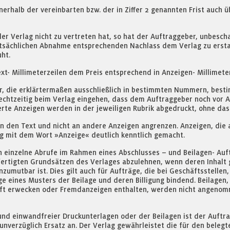
nnerhalb der vereinbarten bzw. der in Ziffer 2 genannten Frist auc
der Verlag nicht zu vertreten hat, so hat der Auftraggeber, unbesch
ächlichen Abnahme entsprechenden Nachlass dem Verlag zu erstatte
ht.
- Millimeterzeilen dem Preis entsprechend in Anzeigen- Millimete
r, die erklärtermaßen ausschließlich in bestimmten Nummern, bes
 rechtzeitig beim Verlag eingehen, dass dem Auftraggeber noch vor 
ierte Anzeigen werden in der jeweiligen Rubrik abgedruckt, ohne da
an den Text und nicht an andere Anzeigen angrenzen. Anzeigen, die a
g mit dem Wort »Anzeige« deutlich kenntlich gemacht.
h einzelne Abrufe im Rahmen eines Abschlusses – und Beilagen- Auf
htfertigten Grundsätzen des Verlages abzulehnen, wenn deren Inhal
nzumutbar ist. Dies gilt auch für Aufträge, die bei Geschäftsstell
age eines Musters der Beilage und deren Billigung bindend. Beilage
hrift erwecken oder Fremdanzeigen enthalten, werden nicht angeno
und einwandfreier Druckunterlagen oder der Beilagen ist der Auftr
nverzüglich Ersatz an. Der Verlag gewährleistet die für den belegt