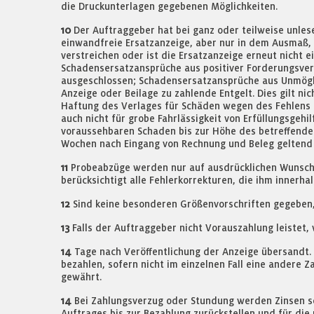
die Druckunterlagen gegebenen Möglichkeiten.
10
Der Auftraggeber hat bei ganz oder teilweise unle
einwandfreie Ersatzanzeige, aber nur in dem Ausmaß, 
verstreichen oder ist die Ersatzanzeige erneut nicht
Schadensersatzansprüche aus positiver Forderungsverl
ausgeschlossen; Schadensersatzansprüche aus Unmögli
Anzeige oder Beilage zu zahlende Entgelt. Dies gilt ni
Haftung des Verlages für Schäden wegen des Fehlens 
auch nicht für grobe Fahrlässigkeit von Erfüllungsgehi
voraussehbaren Schaden bis zur Höhe des betreffenden
Wochen nach Eingang von Rechnung und Beleg gelten
11
Probeabzüge werden nur auf ausdrücklichen Wunsch g
berücksichtigt alle Fehlerkorrekturen, die ihm innerh
12
Sind keine besonderen Größenvorschriften gegeben, 
13
Falls der Auftraggeber nicht Vorauszahlung leistet,
14
Tage nach Veröffentlichung der Anzeige übersandt. D
bezahlen, sofern nicht im einzelnen Fall eine andere Z
gewährt.
14
Bei Zahlungsverzug oder Stundung werden Zinsen so
Auftrages bis zur Bezahlung zurückstellen und für die