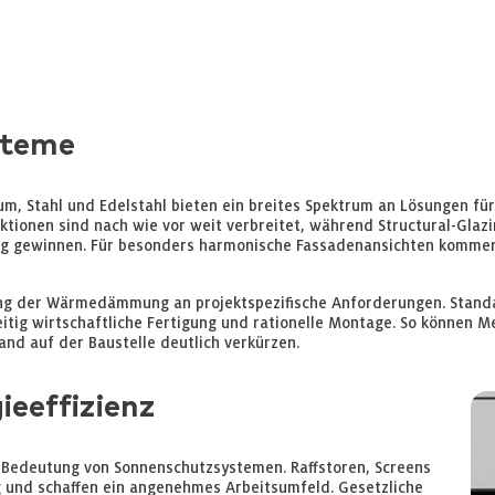
steme
m, Stahl und Edelstahl bieten ein breites Spektrum an Lösungen für
ktionen sind nach wie vor weit verbreitet, während Structural-Glaz
 gewinnen. Für besonders harmonische Fassadenansichten kommen 
ng der Wärmedämmung an projektspezifische Anforderungen. Standar
tig wirtschaftliche Fertigung und rationelle Montage. So können Met
d auf der Baustelle deutlich verkürzen.
eeffizienz
Bedeutung von Sonnenschutzsystemen. Raffstoren, Screens
 und schaffen ein angenehmes Arbeitsumfeld. Gesetzliche