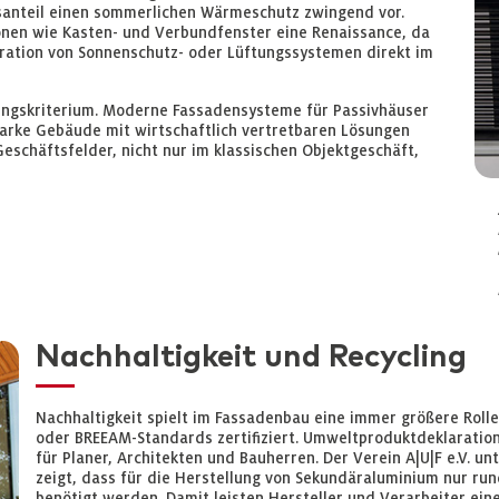
anteil einen sommerlichen Wärmeschutz zwingend vor.
ionen wie Kasten- und Verbundfenster eine Renaissance, da
gration von Sonnenschutz- oder Lüftungssystemen direkt im
idungskriterium. Moderne Fassadensysteme für Passivhäuser
arke Gebäude mit wirtschaftlich vertretbaren Lösungen
Geschäftsfelder, nicht nur im klassischen Objektgeschäft,
Nachhaltigkeit und Recycling
Nachhaltigkeit spielt im Fassadenbau eine immer größere Roll
oder BREEAM-Standards zertifiziert. Umweltproduktdeklarati
für Planer, Architekten und Bauherren. Der Verein A|U|F e.V. 
zeigt, dass für die Herstellung von Sekundäraluminium nur ru
benötigt werden. Damit leisten Hersteller und Verarbeiter eine