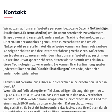
Kontakt
Telefon: +49 (0)711 2585563-0
Wir nutzen auf unserer Website personenbezogene Daten (
Notwendige,
Statistiken & Externe Medien
) um Ihr Benutzererlebnis zu verbessern.
Einige davon sind essenziell, andere nutzen Tracking-Technologien von
E-Mail:
info@bauelemente-bau.eu
Dritten, um personenbezogene Daten zu verarbeiten und um ein
Nutzerprofil zu erstellen. Auf diese Weise können wir Ihnen relevantere
Unternehmen
Anzeigen schalten und Ihre Interneterfahrung verbessern. Außerdem,
um Ergebnisse zu messen oder den Inhalt unserer Website abzustimmen.
Da wir Ihre Privatsphäre schätzen, bitten wir Sie hiermit um Erlaubnis,
Impressum
diese Technologien zu verwenden. Sie können Ihre Zustimmung später
jederzeit über den
Link "Cookie-Einstellungen"
am Ende jeder Seite
ändern oder widerrufen.
Datenschutz
Hinweis auf Verarbeitung Ihrer auf dieser Webseite erhobenen Daten in
den USA:
Wenn Sie auf "Alle akzeptieren" klicken, willigen Sie zugleich gem. Art.
Cookie-Einstellungen
49 Abs. 1 S. 1 lit. a DSGVO ein, dass Ihre Daten in den USA verarbeitet
werden. Die USA werden vom Europäischen Gerichtshof als ein Land mit
einem nach EU-Standards unzureichendem Datenschutzniveau
AGB
eingeschätzt. Es besteht insbesondere das Risiko, dass Ihre Daten durch
US-Behörden, zu Kontroll- und zu Überwachungszwecken,