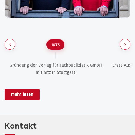
1975
Gründung der Verlag für Fachpublizistik GmbH
Erste Ausg
mit Sitz in Stuttgart
z
mehr lesen
Kontakt