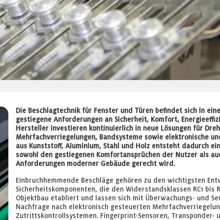
Die Beschlagtechnik für Fenster und Türen befindet sich in e
gestiegene Anforderungen an Sicherheit, Komfort, Energieeffizi
Hersteller investieren kontinuierlich in neue Lösungen für Dre
Mehrfachverriegelungen, Bandsysteme sowie elektronische un
aus Kunststoff, Aluminium, Stahl und Holz entsteht dadurch ei
sowohl den gestiegenen Komfortansprüchen der Nutzer als au
Anforderungen moderner Gebäude gerecht wird.
Einbruchhemmende Beschläge gehören zu den wichtigsten Entw
Sicherheitskomponenten, die den Widerstandsklassen RC1 bis 
Objektbau etabliert und lassen sich mit Überwachungs- und Sen
Nachfrage nach elektronisch gesteuerten Mehrfachverriegelun
Zutrittskontrollsystemen. Fingerprint-Sensoren, Transponder