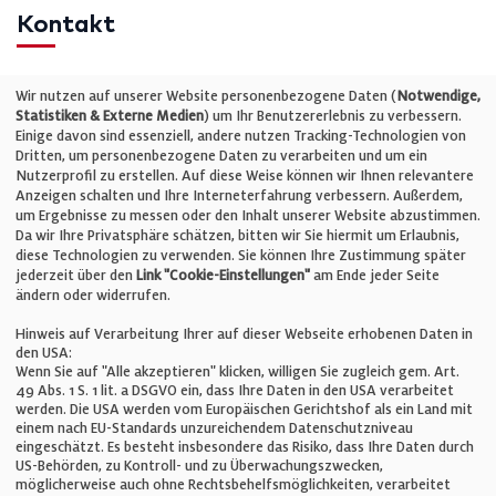
Kontakt
Telefon: +49 (0)711 2585563-0
Wir nutzen auf unserer Website personenbezogene Daten (
Notwendige,
Statistiken & Externe Medien
) um Ihr Benutzererlebnis zu verbessern.
Einige davon sind essenziell, andere nutzen Tracking-Technologien von
E-Mail:
info@bauelemente-bau.eu
Dritten, um personenbezogene Daten zu verarbeiten und um ein
Nutzerprofil zu erstellen. Auf diese Weise können wir Ihnen relevantere
Unternehmen
Anzeigen schalten und Ihre Interneterfahrung verbessern. Außerdem,
um Ergebnisse zu messen oder den Inhalt unserer Website abzustimmen.
Da wir Ihre Privatsphäre schätzen, bitten wir Sie hiermit um Erlaubnis,
Impressum
diese Technologien zu verwenden. Sie können Ihre Zustimmung später
jederzeit über den
Link "Cookie-Einstellungen"
am Ende jeder Seite
ändern oder widerrufen.
Datenschutz
Hinweis auf Verarbeitung Ihrer auf dieser Webseite erhobenen Daten in
den USA:
Wenn Sie auf "Alle akzeptieren" klicken, willigen Sie zugleich gem. Art.
Cookie-Einstellungen
49 Abs. 1 S. 1 lit. a DSGVO ein, dass Ihre Daten in den USA verarbeitet
werden. Die USA werden vom Europäischen Gerichtshof als ein Land mit
einem nach EU-Standards unzureichendem Datenschutzniveau
AGB
eingeschätzt. Es besteht insbesondere das Risiko, dass Ihre Daten durch
US-Behörden, zu Kontroll- und zu Überwachungszwecken,
möglicherweise auch ohne Rechtsbehelfsmöglichkeiten, verarbeitet