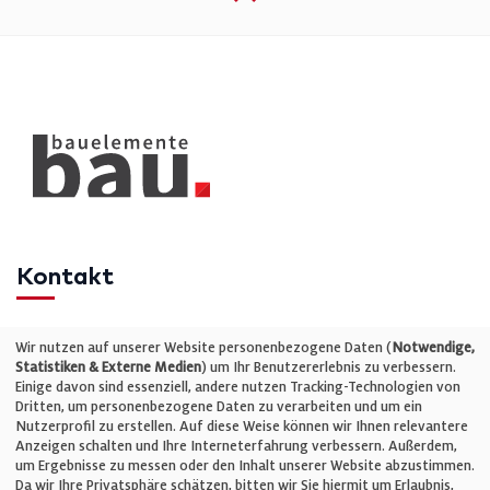
Kontakt
Telefon: +49 (0)711 2585563-0
Wir nutzen auf unserer Website personenbezogene Daten (
Notwendige,
Statistiken & Externe Medien
) um Ihr Benutzererlebnis zu verbessern.
Einige davon sind essenziell, andere nutzen Tracking-Technologien von
E-Mail:
info@bauelemente-bau.eu
Dritten, um personenbezogene Daten zu verarbeiten und um ein
Nutzerprofil zu erstellen. Auf diese Weise können wir Ihnen relevantere
Unternehmen
Anzeigen schalten und Ihre Interneterfahrung verbessern. Außerdem,
um Ergebnisse zu messen oder den Inhalt unserer Website abzustimmen.
Da wir Ihre Privatsphäre schätzen, bitten wir Sie hiermit um Erlaubnis,