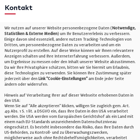
Kontakt
Telefon: +49 (0)711 2585563-0
Wir nutzen auf unserer Website personenbezogene Daten (
Notwendige,
Statistiken & Externe Medien
) um Ihr Benutzererlebnis zu verbessern.
Einige davon sind essenziell, andere nutzen Tracking-Technologien von
E-Mail:
info@bauelemente-bau.eu
Dritten, um personenbezogene Daten zu verarbeiten und um ein
Nutzerprofil zu erstellen. Auf diese Weise können wir Ihnen relevantere
Unternehmen
Anzeigen schalten und Ihre Interneterfahrung verbessern. Außerdem,
um Ergebnisse zu messen oder den Inhalt unserer Website abzustimmen.
Da wir Ihre Privatsphäre schätzen, bitten wir Sie hiermit um Erlaubnis,
Impressum
diese Technologien zu verwenden. Sie können Ihre Zustimmung später
jederzeit über den
Link "Cookie-Einstellungen"
am Ende jeder Seite
ändern oder widerrufen.
Datenschutz
Hinweis auf Verarbeitung Ihrer auf dieser Webseite erhobenen Daten in
den USA:
Wenn Sie auf "Alle akzeptieren" klicken, willigen Sie zugleich gem. Art.
Cookie-Einstellungen
49 Abs. 1 S. 1 lit. a DSGVO ein, dass Ihre Daten in den USA verarbeitet
werden. Die USA werden vom Europäischen Gerichtshof als ein Land mit
einem nach EU-Standards unzureichendem Datenschutzniveau
AGB
eingeschätzt. Es besteht insbesondere das Risiko, dass Ihre Daten durch
US-Behörden, zu Kontroll- und zu Überwachungszwecken,
möglicherweise auch ohne Rechtsbehelfsmöglichkeiten, verarbeitet