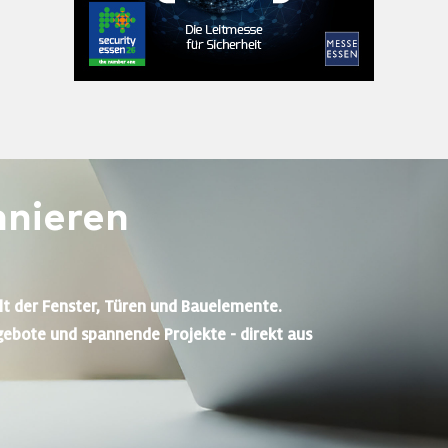
nieren
lt der Fenster, Türen und Bauelemente.
gebote und spannende Projekte - direkt aus