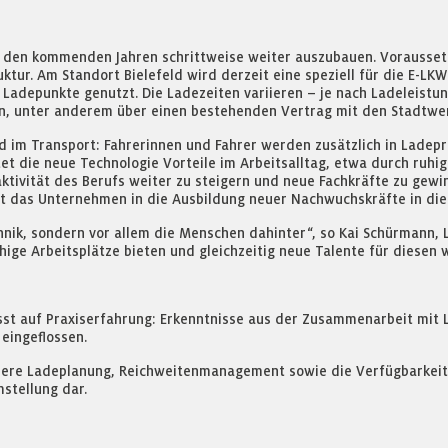
in den kommenden Jahren schrittweise weiter auszubauen. Vorausset
tur. Am Standort Bielefeld wird derzeit eine speziell für die E-LKW
 Ladepunkte genutzt. Die Ladezeiten variieren – je nach Ladeleistu
n, unter anderem über einen bestehenden Vertrag mit den Stadtwer
ild im Transport: Fahrerinnen und Fahrer werden zusätzlich in Lad
ietet die neue Technologie Vorteile im Arbeitsalltag, etwa durch r
aktivität des Berufs weiter zu steigern und neue Fachkräfte zu gew
rt das Unternehmen in die Ausbildung neuer Nachwuchskräfte in die
chnik, sondern vor allem die Menschen dahinter“, so Kai Schürmann, L
ge Arbeitsplätze bieten und gleichzeitig neue Talente für diesen w
sst auf Praxiserfahrung: Erkenntnisse aus der Zusammenarbeit mit 
eingeflossen.
ere Ladeplanung, Reichweitenmanagement sowie die Verfügbarkeit e
mstellung dar.