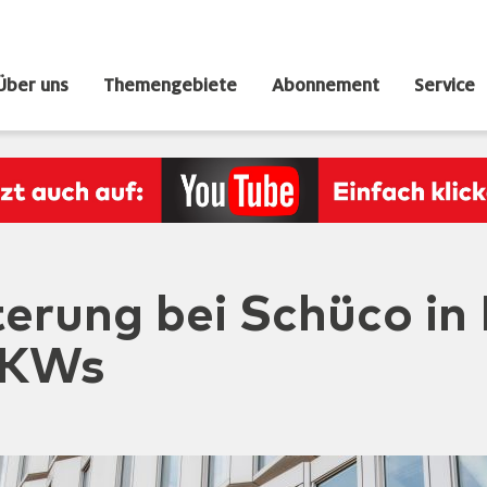
Über uns
Themengebiete
Abonnement
Service
rung bei Schüco in B
 LKWs