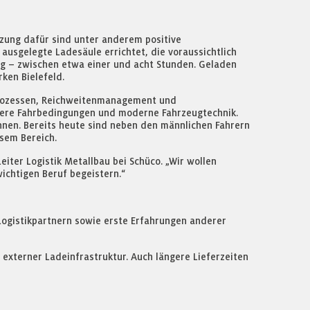
zung dafür sind unter anderem positive
 ausgelegte Ladesäule errichtet, die voraussichtlich
ng – zwischen etwa einer und acht Stunden. Geladen
ken Bielefeld.
eprozessen, Reichweitenmanagement und
uhigere Fahrbedingungen und moderne Fahrzeugtechnik.
innen. Bereits heute sind neben den männlichen Fahrern
sem Bereich.
eiter Logistik Metallbau bei Schüco. „Wir wollen
ichtigen Beruf begeistern.“
Logistikpartnern sowie erste Erfahrungen anderer
xterner Ladeinfrastruktur. Auch längere Lieferzeiten