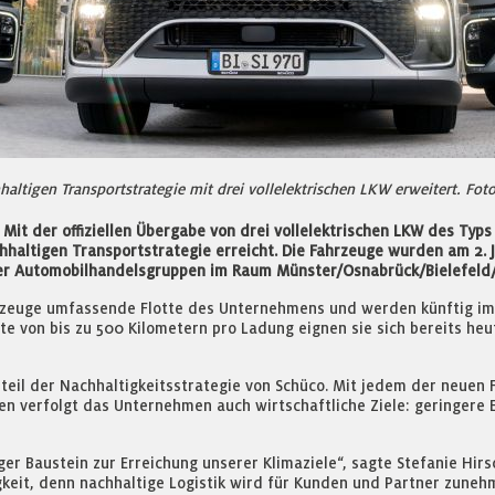
altigen Transportstrategie mit drei vollelektrischen LKW erweitert. Fot
ik: Mit der offiziellen Übergabe von drei vollelektrischen LKW des 
hhaltigen Transportstrategie erreicht. Die Fahrzeuge wurden am 2.
ner Automobilhandelsgruppen im Raum Münster/Osnabrück/Bielefeld/
rzeuge umfassende Flotte des Unternehmens und werden künftig im R
te von bis zu 500 Kilometern pro Ladung eignen sie sich bereits heu
andteil der Nachhaltigkeitsstrategie von Schüco. Mit jedem der neue
n verfolgt das Unternehmen auch wirtschaftliche Ziele: geringere 
iger Baustein zur Erreichung unserer Klimaziele“, sagte Stefanie Hi
gkeit, denn nachhaltige Logistik wird für Kunden und Partner zune