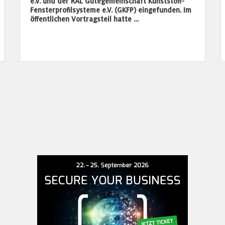
e.V. und der RAL Gütegemeinschaft Kunststoff-
Fensterprofilsysteme e.V. (GKFP) eingefunden. Im
öffentlichen Vortragsteil hatte …