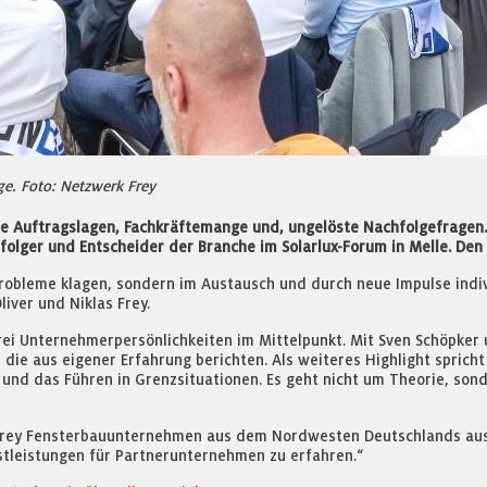
ge. Foto: Netzwerk Frey
 Auftragslagen, Fachkräftemange und, ungelöste Nachfolgefragen. 
olger und Entscheider der Branche im Solarlux-Forum in Melle. Den 
Probleme klagen, sondern im Austausch und durch neue Impulse indiv
iver und Niklas Frey.
ei Unternehmerpersönlichkeiten im Mittelpunkt. Mit Sven Schöpker
ie aus eigener Erfahrung berichten. Als weiteres Highlight spric
t und das Führen in Grenzsituationen. Es geht nicht um Theorie, son
Frey Fensterbauunternehmen aus dem Nordwesten Deutschlands aus: 
tleistungen für Partnerunternehmen zu erfahren.“