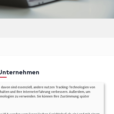
Unternehmen
mpressum
e davon sind essenziell, andere nutzen Tracking-Technologien von
atenschutz
chalten und Ihre Interneterfahrung verbessern. Außerdem, um
Technologien zu verwenden. Sie können Ihre Zustimmung später
ookie-Einstellungen
AGB