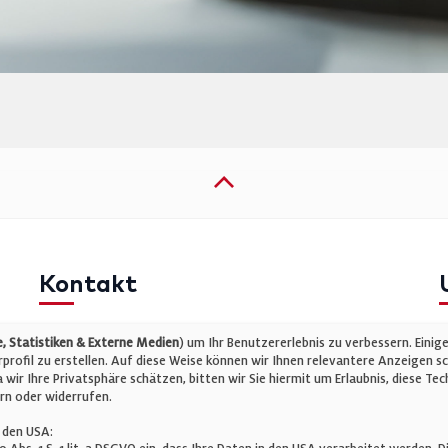
Kontakt
Telefon: +49 (0)711 2585563-0
I
 Statistiken & Externe Medien
) um Ihr Benutzererlebnis zu verbessern. Einig
E-Mail:
info@bauelemente-bau.eu
D
rofil zu erstellen. Auf diese Weise können wir Ihnen relevantere Anzeigen s
wir Ihre Privatsphäre schätzen, bitten wir Sie hiermit um Erlaubnis, diese 
C
rn oder widerrufen.
 den USA: