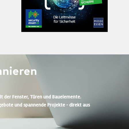
nieren
lt der Fenster, Türen und Bauelemente.
gebote und spannende Projekte - direkt aus