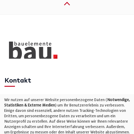
Kontakt
Telefon: +49 (0)711 2585563-0
Wir nutzen auf unserer Website personenbezogene Daten (
Notwendige,
Statistiken & Externe Medien
) um Ihr Benutzererlebnis zu verbessern.
Einige davon sind essenziell, andere nutzen Tracking-Technologien von
E-Mail:
info@bauelemente-bau.eu
Dritten, um personenbezogene Daten zu verarbeiten und um ein
Nutzerprofil zu erstellen. Auf diese Weise können wir Ihnen relevantere
Unternehmen
Anzeigen schalten und Ihre Interneterfahrung verbessern. Außerdem,
um Ergebnisse zu messen oder den Inhalt unserer Website abzustimmen.