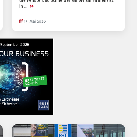
die Fensterbau Schneider GmbH am Firmensitz
>>
in …
15. Mai 2026