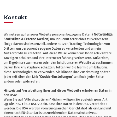
Kontakt
Telefon: +49 (0)711 2585563-0
Wir nutzen auf unserer Website personenbezogene Daten (
Notwendige,
Statistiken & Externe Medien
) um Ihr Benutzererlebnis zu verbessern.
Einige davon sind essenziell, andere nutzen Tracking-Technologien von
E-Mail:
info@bauelemente-bau.eu
Dritten, um personenbezogene Daten zu verarbeiten und um ein
Nutzerprofil zu erstellen. Auf diese Weise können wir Ihnen relevantere
Unternehmen
Anzeigen schalten und Ihre Interneterfahrung verbessern. Außerdem,
um Ergebnisse zu messen oder den Inhalt unserer Website abzustimmen.
Da wir Ihre Privatsphäre schätzen, bitten wir Sie hiermit um Erlaubnis,
Impressum
diese Technologien zu verwenden. Sie können Ihre Zustimmung später
jederzeit über den
Link "Cookie-Einstellungen"
am Ende jeder Seite
ändern oder widerrufen.
Datenschutz
Hinweis auf Verarbeitung Ihrer auf dieser Webseite erhobenen Daten in
den USA:
Wenn Sie auf "Alle akzeptieren" klicken, willigen Sie zugleich gem. Art.
Cookie-Einstellungen
49 Abs. 1 S. 1 lit. a DSGVO ein, dass Ihre Daten in den USA verarbeitet
werden. Die USA werden vom Europäischen Gerichtshof als ein Land mit
einem nach EU-Standards unzureichendem Datenschutzniveau
AGB