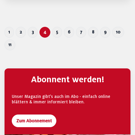
1
2
3
4
5
6
7
8
9
10
11
Abonnent werden!
Unser Magazin gibt's auch im Abo - einfach online
blättern & immer informiert bleiben.
Zum Abonnement