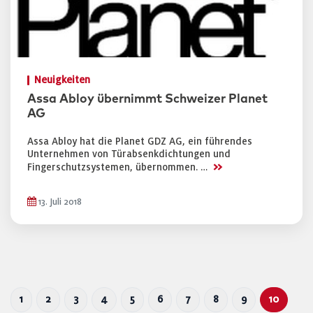
Neuigkeiten
Assa Abloy übernimmt Schweizer Planet
AG
Assa Abloy hat die Planet GDZ AG, ein führendes
Unternehmen von Türabsenkdichtungen und
>>
Fingerschutzsystemen, übernommen. …
13. Juli 2018
1
2
3
4
5
6
7
8
9
10