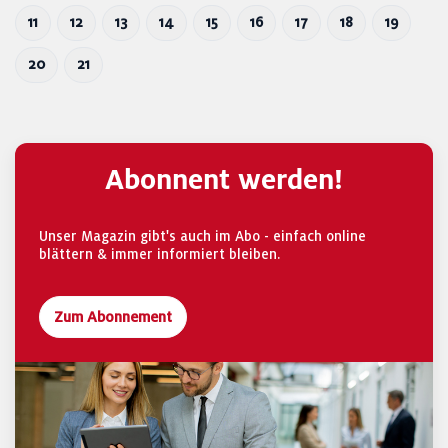
11
12
13
14
15
16
17
18
19
20
21
Abonnent werden!
Unser Magazin gibt's auch im Abo - einfach online
blättern & immer informiert bleiben.
Zum Abonnement