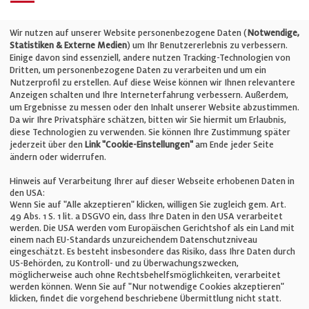
Telefon: +49 (0)711 2585563-0
Wir nutzen auf unserer Website personenbezogene Daten (
Notwendige,
Statistiken & Externe Medien
) um Ihr Benutzererlebnis zu verbessern.
Einige davon sind essenziell, andere nutzen Tracking-Technologien von
E-Mail:
info@bauelemente-bau.eu
Dritten, um personenbezogene Daten zu verarbeiten und um ein
Nutzerprofil zu erstellen. Auf diese Weise können wir Ihnen relevantere
Unternehmen
Anzeigen schalten und Ihre Interneterfahrung verbessern. Außerdem,
um Ergebnisse zu messen oder den Inhalt unserer Website abzustimmen.
Da wir Ihre Privatsphäre schätzen, bitten wir Sie hiermit um Erlaubnis,
Impressum
diese Technologien zu verwenden. Sie können Ihre Zustimmung später
jederzeit über den
Link "Cookie-Einstellungen"
am Ende jeder Seite
ändern oder widerrufen.
Datenschutz
Hinweis auf Verarbeitung Ihrer auf dieser Webseite erhobenen Daten in
den USA:
Wenn Sie auf "Alle akzeptieren" klicken, willigen Sie zugleich gem. Art.
Cookie-Einstellungen
49 Abs. 1 S. 1 lit. a DSGVO ein, dass Ihre Daten in den USA verarbeitet
werden. Die USA werden vom Europäischen Gerichtshof als ein Land mit
einem nach EU-Standards unzureichendem Datenschutzniveau
AGB
eingeschätzt. Es besteht insbesondere das Risiko, dass Ihre Daten durch
US-Behörden, zu Kontroll- und zu Überwachungszwecken,
möglicherweise auch ohne Rechtsbehelfsmöglichkeiten, verarbeitet
werden können. Wenn Sie auf "Nur notwendige Cookies akzeptieren"
klicken, findet die vorgehend beschriebene Übermittlung nicht statt.