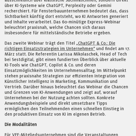
ausschließlich über klassische Suchmaschinen, sondern direkt
über KI-Systeme wie ChatGPT, Perplexity oder Gemini
recherchiert. Für Fensterbauunternehmen bedeutet das, dass
Sichtbarkeit künftig dort entsteht, wo KI Antworten generiert
und Inhalte verarbeitet. Das 60-minütige Express-Webinar
beleuchtet praxisnah, welche Chancen sich daraus
insbesondere für mittelständische Betriebe ergeben.
Das zweite Webinar trägt den Titel
„ChatGPT & Co.: Die
richtigen Einsatzstrategien im Unternehmen“
und findet am 17.
März statt. Die Referentin Larissa Mikolaschek, Head of Tech
bei Sestdigital, gibt einen fundierten Überblick über aktuelle
KI-Tools wie ChatGPT, Copilot & Co. und deren
Einsatzmöglichkeiten im Unternehmensalltag. Im Mittelpunkt
stehen praxisnahe Strategien zur effizienten Integration von
Künstlicher Intelligenz in Marketing, Kommunikation und
Vertrieb. Darüber hinaus beleuchtet das Webinar die Chancen
und Grenzen von KI-Anwendungen und zeigt auf, worauf
Unternehmen bei der Nutzung achten sollten. Konkrete
Anwendungsbeispiele und direkt umsetzbare Tipps
ermöglichen den Teilnehmenden einen schnellen Einstieg in
den produktiven Einsatz von KI im eigenen Betrieb.
Die Modalitäten
Für VFF-Mitgliedsunternehmen sind die Veranstaltungen