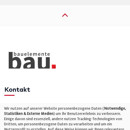
Kontakt
Telefon: +49 (0)711 2585563-0
Wir nutzen auf unserer Website personenbezogene Daten (
Notwendige,
Statistiken & Externe Medien
) um Ihr Benutzererlebnis zu verbessern.
Einige davon sind essenziell, andere nutzen Tracking-Technologien von
E-Mail:
info@bauelemente-bau.eu
Dritten, um personenbezogene Daten zu verarbeiten und um ein
Nutzerprofil zu erstellen. Auf diese Weise können wir Ihnen relevantere