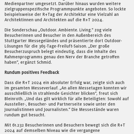
Medienpartner umgesetzt. Darüber hinaus wurden weitere
zielgruppenspezifische Programmpunkte angeboten. So lockte
beispielsweise der R+Tag der Architektur eine Vielzahl an
Architektinnen und Architekten auf die R+T 2024.
Die Sonderschau „Outdoor. Ambiente. Living.“ zog viele
Besucherinnen und Besucher in den Außenbereich des
Stuttgarter Messegeländes und präsentierte dort Outdoor-
Lösungen für die 365-Tage-Freiluft-Saison. „Der große
Besucherzuspruch belegt eindeutig, dass die Inhalte des
Rahmenprogramms genau den Nerv der Branche getroffen
haben“, ergänzt Schmid.
Rundum positives Feedback
Dass die R+T 2024 ein absoluter Erfolg war, zeigte sich auch
im gesamten Messeverlauf. „An allen Messetagen konnten wir
ausschließlich in strahlende Gesichter blicken“, freut sich
Bleinroth. „Und das gilt wirklich für alle Beteiligten: Sowohl auf
Aussteller-, Besucher- und Partnerseite sowie unter den
Journalistinnen und Journalisten.“ Die Messestände waren
rundum gut besucht.
Mit 61.232 Besucherinnen und Besuchern bewegt sich die R+T
2024 auf demselben Niveau wie die vergangene