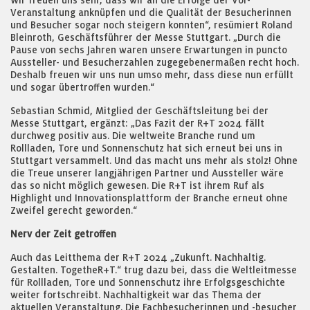
Wir freuen uns sehr, dass wir an die Erfolge der Vor-
Veranstaltung anknüpfen und die Qualität der Besucherinnen
und Besucher sogar noch steigern konnten“, resümiert Roland
Bleinroth, Geschäftsführer der Messe Stuttgart. „Durch die
Pause von sechs Jahren waren unsere Erwartungen in puncto
Aussteller- und Besucherzahlen zugegebenermaßen recht hoch.
Deshalb freuen wir uns nun umso mehr, dass diese nun erfüllt
und sogar übertroffen wurden.“
Sebastian Schmid, Mitglied der Geschäftsleitung bei der
Messe Stuttgart, ergänzt: „Das Fazit der R+T 2024 fällt
durchweg positiv aus. Die weltweite Branche rund um
Rollladen, Tore und Sonnenschutz hat sich erneut bei uns in
Stuttgart versammelt. Und das macht uns mehr als stolz! Ohne
die Treue unserer langjährigen Partner und Aussteller wäre
das so nicht möglich gewesen. Die R+T ist ihrem Ruf als
Highlight und Innovationsplattform der Branche erneut ohne
Zweifel gerecht geworden.“
Nerv der Zeit getroffen
Auch das Leitthema der R+T 2024 „Zukunft. Nachhaltig.
Gestalten. TogetheR+T.“ trug dazu bei, dass die Weltleitmesse
für Rollladen, Tore und Sonnenschutz ihre Erfolgsgeschichte
weiter fortschreibt. Nachhaltigkeit war das Thema der
aktuellen Veranstaltung. Die Fachbesucherinnen und -besucher