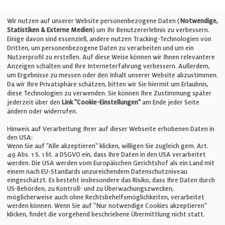
Telefon: +49 (0)711 2585563-0
Wir nutzen auf unserer Website personenbezogene Daten (
Notwendige,
Statistiken & Externe Medien
) um Ihr Benutzererlebnis zu verbessern.
Einige davon sind essenziell, andere nutzen Tracking-Technologien von
E-Mail:
info@bauelemente-bau.eu
Dritten, um personenbezogene Daten zu verarbeiten und um ein
Nutzerprofil zu erstellen. Auf diese Weise können wir Ihnen relevantere
Unternehmen
Anzeigen schalten und Ihre Interneterfahrung verbessern. Außerdem,
um Ergebnisse zu messen oder den Inhalt unserer Website abzustimmen.
Da wir Ihre Privatsphäre schätzen, bitten wir Sie hiermit um Erlaubnis,
Impressum
diese Technologien zu verwenden. Sie können Ihre Zustimmung später
jederzeit über den
Link "Cookie-Einstellungen"
am Ende jeder Seite
ändern oder widerrufen.
Datenschutz
Hinweis auf Verarbeitung Ihrer auf dieser Webseite erhobenen Daten in
den USA:
Wenn Sie auf "Alle akzeptieren" klicken, willigen Sie zugleich gem. Art.
Cookie-Einstellungen
49 Abs. 1 S. 1 lit. a DSGVO ein, dass Ihre Daten in den USA verarbeitet
werden. Die USA werden vom Europäischen Gerichtshof als ein Land mit
einem nach EU-Standards unzureichendem Datenschutzniveau
AGB
eingeschätzt. Es besteht insbesondere das Risiko, dass Ihre Daten durch
US-Behörden, zu Kontroll- und zu Überwachungszwecken,
möglicherweise auch ohne Rechtsbehelfsmöglichkeiten, verarbeitet
werden können. Wenn Sie auf "Nur notwendige Cookies akzeptieren"
klicken, findet die vorgehend beschriebene Übermittlung nicht statt.