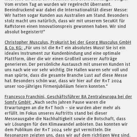
Vom ersten Tag an wurden wir regelrecht überrannt.
Beeindruckend war dabei die Internationalität dieser Messe:
Wir hatten sogar Kunden aus Australien am Stand. Besonders
stolz macht uns natürlich, dass wir mit unserem SecuKit für
Raffstoren einen Innovationspreis gewonnen haben. Wir sind
absolut begeistert!“
Christopher Musculus, Prokurist bei der Georg Musculus GmbH
& Co. KG:
„Für uns ist die R+T ein absolutes Muss! Sie ist ein
ideales Instrument zur Kundenbindung und eine optimale
Plattform, über die wir einen Großteil unserer Aufträge
generieren. Der persönliche Austausch mit unseren Kunden ist
uns nach wie vor sehr wichtig. Die Hallen waren sehr voll und
man spürte, dass die gesamte Branche Lust auf diese Messe
hat. Besonders schön war, dass wir hier auf der R+T 2024
unser 100-jähriges Firmenjubiläum feiern konnten.“
Francesco Franchini, Geschäftsführer BA Zentraleuropa bei der
Somfy GmbH:
„Nach sechs Jahren Pause waren die
Erwartungen an die R+T hoch – sie wurden aber mehr als
erfüllt. Im Fokus unseres Auftritts stand bei dieser
Messeausgabe die Nachhaltigkeit sowie die Botschaft, dass
wir Lösungen für den Klimawandel anbieten. Das konnten wir
dem Publikum der R+T 2024 sehr gut vermitteln. Die
Resonanzen zeigten uns, dass wir auf dem richtigen Weg sind.