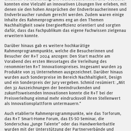
konnten eine Vielzahl an innovativen Lösungen live erleben, mit
denen sie den hohen Ansprüchen der Endverbraucherinnen und
Endverbraucher rundum gerecht werden. Zudem waren einige
Inhalte des Rahmenprogramms eng an den Themen
Nachhaltigkeit sowie Energieeffizienz orientiert und sorgten
dafür, dass das Fachpublikum das eigene Fachwissen zielgenau
erweitern konnte.
Darüber hinaus gab es weitere hochkarätige
Rahmenprogrammpunkte, welche die Besucherinnen und
Besucher der R+T 2024 anzogen: Den Start machte am
Vorabend des ersten Messetages die Verleihung des
renommierten R+T Innovationspreises. Insgesamt wurden 29
Produkte von 25 Unternehmen ausgezeichnet. Darüber hinaus
wurden auch Sonderpreise im Bereich Nachhaltigkeit, Design
und ein Sonderpreis der Jury vergeben. Schmid resümiert: „Mit
den 32 Auszeichnungen der beeindruckenden und
zukunftsweisenden Innovationen konnte die R+T bei der
Preisverleihung einmal mehr eindrucksvoll ihren Stellenwert
als Innovationsplattform untermauern.“
Auch etablierte Rahmenprogrammpunkte, wie das Torforum,
das R+T Smart-Home Forum, das ES-SO Seminar, die
Sonderschau „Junge Talente“ oder das Handwerkerbattle
wurden mit der Unterstützung der Partnerverbände und