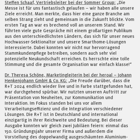
Steffen Schaaf, Vertriebsleiter bei der Sommer Group:
„Die
Messe ist für uns fantastisch gelaufen – wir haben alle unsere
Ziele erreicht. Man merkte, dass hier eine ganze Branche am
selben Strang zieht und gemeinsam in die Zukunft blickte. Vom
ersten Tag an war es brechend voll an unserem Stand. Wir
führten viele gute Gespräche mit einem großartigen Publikum
aus den unterschiedlichsten Ländern, das sich für unser neues
Hochwasser-Sektionaltor und unsere Smarthome-Lösungen
interessierte. Dabei konnten wir nicht nur hervorragend
Stammkundenpflege betreiben, sondern auch sehr viel
potenzielle Neukundschaft erreichen. Es herrschte eine tolle
Stimmung und die gesamte Organisation war einfach klasse!“
Dr. Theresa Schöne, Marketingleiterin bei der heroal – Johann
Henkenjohann GmbH & Co. KG:
„Die Freude darüber, dass die
R+T 2024 endlich wieder live und in Farbe stattgefunden hat,
war durchgehend spürbar. Wir nutzten unseren Auftritt zur
Präsentation von Neuheiten, zur Kommunikation und
Interaktion. Im Fokus standen bei uns vor allem
Verarbeitungseffizienz und die Integration verschiedener
Lösungen. Die R+T ist in Deutschland und international
einzigartig in ihrer Reichweite und Bedeutung. Bei dieser
Ausgabe konnten wir gleich zwei Jubiläen feiern: einmal das
150. Gründungsjahr unserer Firma und außerdem die
Vorstellung des doppelwandig ausgeschäumten Aluminium-