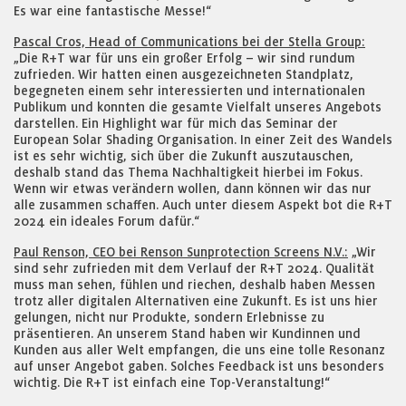
Es war eine fantastische Messe!“
Pascal Cros, Head of Communications bei der Stella Group:
„Die R+T war für uns ein großer Erfolg – wir sind rundum
zufrieden. Wir hatten einen ausgezeichneten Standplatz,
begegneten einem sehr interessierten und internationalen
Publikum und konnten die gesamte Vielfalt unseres Angebots
darstellen. Ein Highlight war für mich das Seminar der
European Solar Shading Organisation. In einer Zeit des Wandels
ist es sehr wichtig, sich über die Zukunft auszutauschen,
deshalb stand das Thema Nachhaltigkeit hierbei im Fokus.
Wenn wir etwas verändern wollen, dann können wir das nur
alle zusammen schaffen. Auch unter diesem Aspekt bot die R+T
2024 ein ideales Forum dafür.“
Paul Renson, CEO bei Renson Sunprotection Screens N.V.:
„Wir
sind sehr zufrieden mit dem Verlauf der R+T 2024. Qualität
muss man sehen, fühlen und riechen, deshalb haben Messen
trotz aller digitalen Alternativen eine Zukunft. Es ist uns hier
gelungen, nicht nur Produkte, sondern Erlebnisse zu
präsentieren. An unserem Stand haben wir Kundinnen und
Kunden aus aller Welt empfangen, die uns eine tolle Resonanz
auf unser Angebot gaben. Solches Feedback ist uns besonders
wichtig. Die R+T ist einfach eine Top-Veranstaltung!“