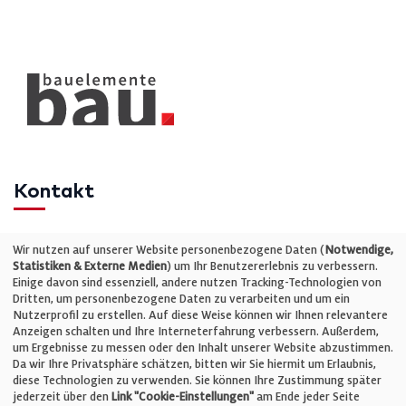
Kontakt
Telefon: +49 (0)711 2585563-0
Wir nutzen auf unserer Website personenbezogene Daten (
Notwendige,
Statistiken & Externe Medien
) um Ihr Benutzererlebnis zu verbessern.
Einige davon sind essenziell, andere nutzen Tracking-Technologien von
E-Mail:
info@bauelemente-bau.eu
Dritten, um personenbezogene Daten zu verarbeiten und um ein
Nutzerprofil zu erstellen. Auf diese Weise können wir Ihnen relevantere
Unternehmen
Anzeigen schalten und Ihre Interneterfahrung verbessern. Außerdem,
um Ergebnisse zu messen oder den Inhalt unserer Website abzustimmen.
Da wir Ihre Privatsphäre schätzen, bitten wir Sie hiermit um Erlaubnis,
Impressum
diese Technologien zu verwenden. Sie können Ihre Zustimmung später
jederzeit über den
Link "Cookie-Einstellungen"
am Ende jeder Seite