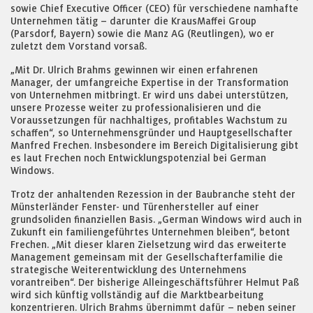
sowie Chief Executive Officer (CEO) für verschiedene namhafte
Unternehmen tätig – darunter die KrausMaffei Group
(Parsdorf, Bayern) sowie die Manz AG (Reutlingen), wo er
zuletzt dem Vorstand vorsaß.
„Mit Dr. Ulrich Brahms gewinnen wir einen erfahrenen
Manager, der umfangreiche Expertise in der Transformation
von Unternehmen mitbringt. Er wird uns dabei unterstützen,
unsere Prozesse weiter zu professionalisieren und die
Voraussetzungen für nachhaltiges, profitables Wachstum zu
schaffen“, so Unternehmensgründer und Hauptgesellschafter
Manfred Frechen. Insbesondere im Bereich Digitalisierung gibt
es laut Frechen noch Entwicklungspotenzial bei German
Windows.
Trotz der anhaltenden Rezession in der Baubranche steht der
Münsterländer Fenster- und Türenhersteller auf einer
grundsoliden finanziellen Basis. „German Windows wird auch in
Zukunft ein familiengeführtes Unternehmen bleiben“, betont
Frechen. „Mit dieser klaren Zielsetzung wird das erweiterte
Management gemeinsam mit der Gesellschafterfamilie die
strategische Weiterentwicklung des Unternehmens
vorantreiben“. Der bisherige Alleingeschäftsführer Helmut Paß
wird sich künftig vollständig auf die Marktbearbeitung
konzentrieren. Ulrich Brahms übernimmt dafür – neben seiner