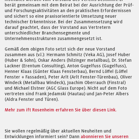
berät gemeinsam mit dem Beirat bei der Ausrichtung der Prüf-
und Forschungsaktivitäten an den praktischen Erfordernissen
und sichert so eine praxisorientierte Umsetzung neuer
technischer Erkenntnisse. Bei der Zusammensetzung wird
darauf geachtet, dass der Vorstand aus Vertretern
unterschiedlicher Branchensegmente und
Unternehmensstrukturen zusammengesetzt ist.
Gemäß dem obigen Foto setzt sich der neue Vorstand
zusammen aus (v.l.): Hermann Schmitz (Veka AG), Josef Huber
(Huber & Sohn), Oskar Anders (hilzinger metallbau), Dr. Stefan
Lackner (Erentum Consulting), Anton Gugelfuss (Gugelfuss),
Henner Klaas (Günter Klaas Fensterbau), Bernd Löffel (Löffel
Fenster + Fassaden), Peter Arlt (Arlt Fenster-Türenbau), Oliver
Windeck (Metallbau Windeck), Joachim Oberrauch (Finstral)
und Michael Elstner (AGC Glass Europe). Nicht auf dem Foto
vertreten sind Frank Jedamski (Hautau) und Jan-Peter Albers
(Aldra Fenster und Türen).
Mehr zum ift Rosenheim erfahren Sie über diesen Link.
Sie wollen regelmäßig über aktuellen Neuheiten und
Entwicklungen informiert sein? Dann
abonnieren Sie unseren