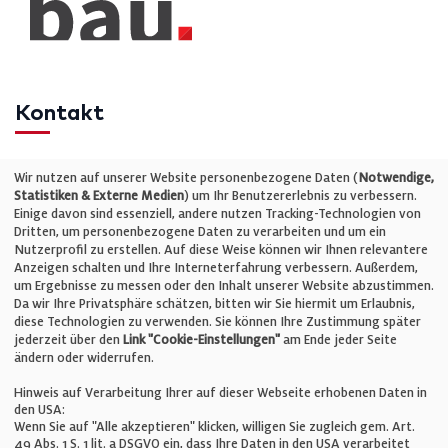
Kontakt
Telefon: +49 (0)711 2585563-0
Wir nutzen auf unserer Website personenbezogene Daten (
Notwendige,
Statistiken & Externe Medien
) um Ihr Benutzererlebnis zu verbessern.
Einige davon sind essenziell, andere nutzen Tracking-Technologien von
E-Mail:
info@bauelemente-bau.eu
Dritten, um personenbezogene Daten zu verarbeiten und um ein
Nutzerprofil zu erstellen. Auf diese Weise können wir Ihnen relevantere
Unternehmen
Anzeigen schalten und Ihre Interneterfahrung verbessern. Außerdem,
um Ergebnisse zu messen oder den Inhalt unserer Website abzustimmen.
Da wir Ihre Privatsphäre schätzen, bitten wir Sie hiermit um Erlaubnis,
Impressum
diese Technologien zu verwenden. Sie können Ihre Zustimmung später
jederzeit über den
Link "Cookie-Einstellungen"
am Ende jeder Seite
ändern oder widerrufen.
Datenschutz
Hinweis auf Verarbeitung Ihrer auf dieser Webseite erhobenen Daten in
den USA:
Wenn Sie auf "Alle akzeptieren" klicken, willigen Sie zugleich gem. Art.
Cookie-Einstellungen
49 Abs. 1 S. 1 lit. a DSGVO ein, dass Ihre Daten in den USA verarbeitet