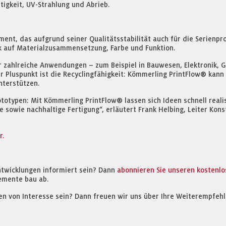
tigkeit, UV-Strahlung und Abrieb.
ent, das aufgrund seiner Qualitätsstabilität auch für die Serienpro
ck auf Materialzusammensetzung, Farbe und Funktion.
ür zahlreiche Anwendungen – zum Beispiel in Bauwesen, Elektronik,
rer Pluspunkt ist die Recyclingfähigkeit: Kömmerling PrintFlow® ka
nterstützen.
ototypen: Mit Kömmerling PrintFlow® lassen sich Ideen schnell reali
che sowie nachhaltige Fertigung“, erläutert Frank Helbing, Leiter Ko
r.
ntwicklungen informiert sein? Dann
abonnieren Sie unseren kostenl
emente bau ab.
en von Interesse sein? Dann freuen wir uns über Ihre Weiterempfehl