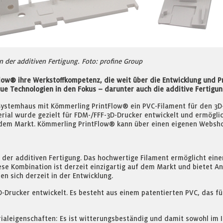
 der additiven Fertigung. Foto: profine Group
Flow® ihre Werkstoffkompetenz, die weit über die Entwicklung und P
 Technologien in den Fokus – darunter auch die additive Fertigun
ystemhaus mit Kömmerling PrintFlow® ein PVC-Filament für den 3D-D
rial wurde gezielt für FDM-/FFF-3D-Drucker entwickelt und ermögl
f dem Markt. Kömmerling PrintFlow® kann über einen eigenen Websh
der additiven Fertigung. Das hochwertige Filament ermöglicht einen 
ese Kombination ist derzeit einzigartig auf dem Markt und bietet A
n sich derzeit in der Entwicklung.
-Drucker entwickelt. Es besteht aus einem patentierten PVC, das f
ialeigenschaften: Es ist witterungsbeständig und damit sowohl im 