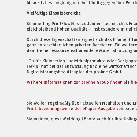
hinaus ist es langlebig und beständig gegenüber Feuch
Vielfältige Einsatzbereiche
Kömmerling PrintFlow® ist zudem ein technisches Filam
gleichbleibend hohen Qualität – insbesondere mit Bli
Durch diese Eigenschaften eignet sich das Filament f
ganz unterschiedlichen privaten Bereichen. Ein weite
damit eine ressourcenschonendere Materialnutzung u
„Ob für Kleinserien, Individualprodukte oder Designpr
Flexibilität bei der Entwicklung und eine wirtschaftli
Digitalisierungsbeauftragter der profine GmbH.
Weitere Informationen zur profine Group finden Sie hie
Sie wollen regelmäßig über aktuellen Neuheiten und E
Print- beziehungsweise der ePaper-Ausgabe
von bauel
Sie meinen, diese Meldung könnte auch für Ihre Kolleg