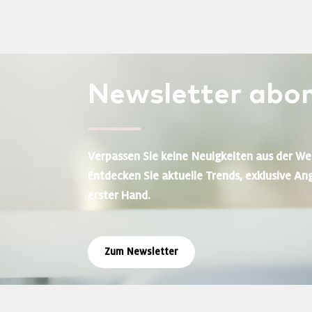
Newsletter
abon
Verpassen Sie keine Neuigkeiten aus der We
Entdecken Sie aktuelle Trends, exklusive An
erster Hand.
Zum Newsletter