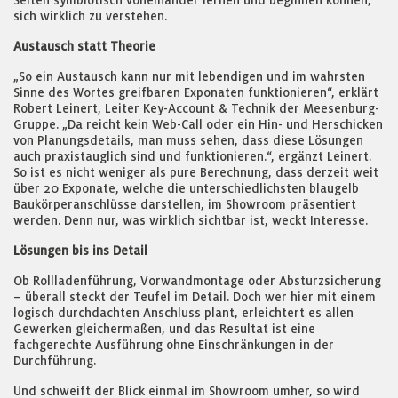
Seiten symbiotisch voneinander lernen und beginnen können,
sich wirklich zu verstehen.
Austausch statt Theorie
„So ein Austausch kann nur mit lebendigen und im wahrsten
Sinne des Wortes greifbaren Exponaten funktionieren“, erklärt
Robert Leinert, Leiter Key-Account & Technik der Meesenburg-
Gruppe. „Da reicht kein Web-Call oder ein Hin- und Herschicken
von Planungsdetails, man muss sehen, dass diese Lösungen
auch praxistauglich sind und funktionieren.“, ergänzt Leinert.
So ist es nicht weniger als pure Berechnung, dass derzeit weit
über 20 Exponate, welche die unterschiedlichsten blaugelb
Baukörperanschlüsse darstellen, im Showroom präsentiert
werden. Denn nur, was wirklich sichtbar ist, weckt Interesse.
Lösungen bis ins Detail
Ob Rollladenführung, Vorwandmontage oder Absturzsicherung
– überall steckt der Teufel im Detail. Doch wer hier mit einem
logisch durchdachten Anschluss plant, erleichtert es allen
Gewerken gleichermaßen, und das Resultat ist eine
fachgerechte Ausführung ohne Einschränkungen in der
Durchführung.
Und schweift der Blick einmal im Showroom umher, so wird