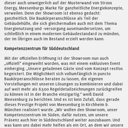
dieser auch unweigerlich auf der Musterwand von Stroxx
Energy, Meesenburgs Marke für ganzheitliche Energiekonzepte,
verweilen. Denn der Showroom ist ebenso gedacht:
ganzheitlich. Die Baukörperanschlüsse als Teil der
Gebäudehülle, die sich gleichermaßen auch mit dem Thema
Energienutzung und -versorgung auseinandersetzen, um
schließlich in einem modernen Gebäudestandard zu münden,
der im Übrigen auch im Bestand erzielt werden kann.
Kompetenzzentrum für Süddeutschland
Mit der offiziellen Eröffnung ist der Showroom nun auch
„offiziell“ eingeweiht worden, was mit einem exklusiven Event
einherging. „Unsere geladenen Gäste sind vom Konzept restlos
begeistert. Die Möglichkeit sich vollumfänglich in puncto
Baukörperanschlüsse beraten zu lassen, die eigenen
Vorstellungen mit unseren Lösungen zu kombinieren und dabei
auf weit mehr als 6.500 Regeldetailzeichnungen zurückgreifen
zu können ist in der Branche einzigartig.“ weiß David
Meesenburg zu berichten. Und es ist kein Zufall, dass gerade
dieses Prestige Projekt von Meesenburg in Kirchheim b.
München realisiert wurde. „Wir wollen den Showroom, unser
Kompetenzzentrum im Süden, dafür nutzen, um unsere
Präsenz auch hier in Süddeutschland weiter auszubauen. Und
was kann uns dabei mehr helfen als ein Ort, an dem wir unsere