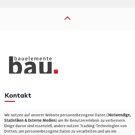
Kontakt
Telefon: +49 (0)711 2585563-0
Wir nutzen auf unserer Website personenbezogene Daten (
Notwendige,
Statistiken & Externe Medien
) um Ihr Benutzererlebnis zu verbessern.
Einige davon sind essenziell, andere nutzen Tracking-Technologien von
E-Mail:
info@bauelemente-bau.eu
Dritten, um personenbezogene Daten zu verarbeiten und um ein