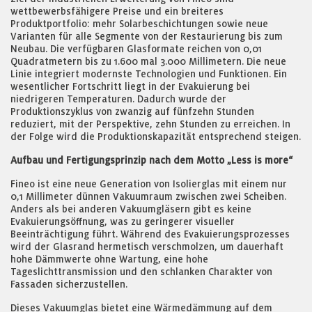
wettbewerbsfähigere Preise und ein breiteres
Produktportfolio: mehr Solarbeschichtungen sowie neue
Varianten für alle Segmente von der Restaurierung bis zum
Neubau. Die verfügbaren Glasformate reichen von 0,01
Quadratmetern bis zu 1.600 mal 3.000 Millimetern. Die neue
Linie integriert modernste Technologien und Funktionen. Ein
wesentlicher Fortschritt liegt in der Evakuierung bei
niedrigeren Temperaturen. Dadurch wurde der
Produktionszyklus von zwanzig auf fünfzehn Stunden
reduziert, mit der Perspektive, zehn Stunden zu erreichen. In
der Folge wird die Produktionskapazität entsprechend steigen.
Aufbau und Fertigungsprinzip nach dem Motto „Less is more“
Fineo ist eine neue Generation von Isolierglas mit einem nur
0,1 Millimeter dünnen Vakuumraum zwischen zwei Scheiben.
Anders als bei anderen Vakuumgläsern gibt es keine
Evakuierungsöffnung, was zu geringerer visueller
Beeinträchtigung führt. Während des Evakuierungsprozesses
wird der Glasrand hermetisch verschmolzen, um dauerhaft
hohe Dämmwerte ohne Wartung, eine hohe
Tageslichttransmission und den schlanken Charakter von
Fassaden sicherzustellen.
Dieses Vakuumglas bietet eine Wärmedämmung auf dem