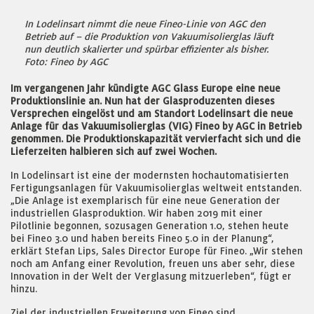
In Lodelinsart nimmt die neue Fineo-Linie von AGC den
Betrieb auf – die Produktion von Vakuumisolierglas läuft
nun deutlich skalierter und spürbar effizienter als bisher.
Foto: Fineo by AGC
Im vergangenen Jahr kündigte AGC Glass Europe eine neue
Produktionslinie an. Nun hat der Glasproduzenten dieses
Versprechen eingelöst und am Standort Lodelinsart die neue
Anlage für das Vakuumisolierglas (VIG) Fineo by AGC in Betrieb
genommen. Die Produktionskapazität vervierfacht sich und die
Lieferzeiten halbieren sich auf zwei Wochen.
In Lodelinsart ist eine der modernsten hochautomatisierten
Fertigungsanlagen für Vakuumisolierglas weltweit entstanden.
„Die Anlage ist exemplarisch für eine neue Generation der
industriellen Glasproduktion. Wir haben 2019 mit einer
Pilotlinie begonnen, sozusagen Generation 1.0, stehen heute
bei Fineo 3.0 und haben bereits Fineo 5.0 in der Planung“,
erklärt Stefan Lips, Sales Director Europe für Fineo. „Wir stehen
noch am Anfang einer Revolution, freuen uns aber sehr, diese
Innovation in der Welt der Verglasung mitzuerleben“, fügt er
hinzu.
Ziel der industriellen Erweiterung von Fineo sind