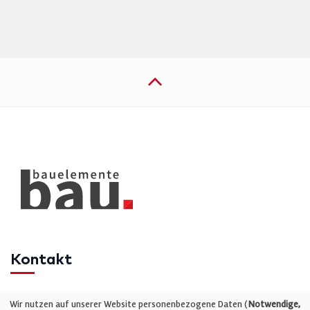
Kontakt
Telefon: +49 (0)711 2585563-0
Wir nutzen auf unserer Website personenbezogene Daten (
Notwendige,