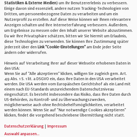
Statistiken & Externe Medien
) um Ihr Benutzererlebnis zu verbessern.
Einige davon sind essenziell, andere nutzen Tracking-Technologien von
E-Mail:
info@bauelemente-bau.eu
Dritten, um personenbezogene Daten zu verarbeiten und um ein
Nutzerprofil zu erstellen. Auf diese Weise können wir Ihnen relevantere
Unternehmen
Anzeigen schalten und Ihre Interneterfahrung verbessern. Außerdem,
um Ergebnisse zu messen oder den Inhalt unserer Website abzustimmen.
Da wir Ihre Privatsphäre schätzen, bitten wir Sie hiermit um Erlaubnis,
Impressum
diese Technologien zu verwenden. Sie können Ihre Zustimmung später
jederzeit über den
Link "Cookie-Einstellungen"
am Ende jeder Seite
ändern oder widerrufen.
Datenschutz
Hinweis auf Verarbeitung Ihrer auf dieser Webseite erhobenen Daten in
den USA:
Wenn Sie auf "Alle akzeptieren" klicken, willigen Sie zugleich gem. Art.
Cookie-Einstellungen
49 Abs. 1 S. 1 lit. a DSGVO ein, dass Ihre Daten in den USA verarbeitet
werden. Die USA werden vom Europäischen Gerichtshof als ein Land mit
einem nach EU-Standards unzureichendem Datenschutzniveau
AGB
eingeschätzt. Es besteht insbesondere das Risiko, dass Ihre Daten durch
US-Behörden, zu Kontroll- und zu Überwachungszwecken,
möglicherweise auch ohne Rechtsbehelfsmöglichkeiten, verarbeitet
werden können. Wenn Sie auf "Nur notwendige Cookies akzeptieren"
klicken, findet die vorgehend beschriebene Übermittlung nicht statt.
© Verlag für Fachpublizistik GmbH
Datenschutzerklärung
|
Impressum
Auswahl anpassen
...