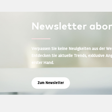
Newsletter
abon
Verpassen Sie keine Neuigkeiten aus der We
Entdecken Sie aktuelle Trends, exklusive An
erster Hand.
Zum Newsletter