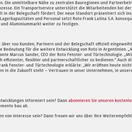
n. Die unmittelbare Nähe zu zentralen Bauregionen und Partnerbet
zesse. Ein Transportservice unterstützt die Mitarbeitenden bei der 
 in der Belegschaft fördert. Der neue Standort präsentiert sich ins
 Lagerkapazitäten und Personal setzt Roto Frank Latina S.A. konseq
- und Aluminiummarkt weiter zu festigen.
über 100 Kunden, Partnern und der Belegschaft offiziell eingewei
e Bedeutung für die weitere Entwicklung von Roto in Argentinien. „
onte Marcus Sander, CEO der Roto Fenster- und Türtechnologie. „Mit
 effizienter, flexibler und partnerschaftlicher zu bedienen.“ Auch 
ank Fenster- und Türtechnologie erklärte: „Wir eröffnen heute nich
 in die Zukunft steht – Vertrauen in unser Unternehmen, in unsere
ntwicklungen informiert sein? Dann
abonnieren Sie unseren kostenl
emente bau ab.
en von Interesse sein? Dann freuen wir uns über Ihre Weiterempfehl