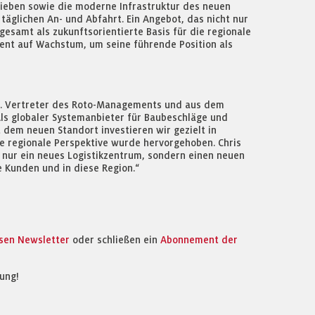
rieben sowie die moderne Infrastruktur des neuen
täglichen An- und Abfahrt. Ein Angebot, das nicht nur
gesamt als zukunftsorientierte Basis für die regionale
uent auf Wachstum, um seine führende Position als
ht. Vertreter des Roto-Managements und aus dem
Als globaler Systemanbieter für Baubeschläge und
 dem neuen Standort investieren wir gezielt in
die regionale Perspektive wurde hervorgehoben. Chris
t nur ein neues Logistikzentrum, sondern einen neuen
 Kunden und in diese Region.“
osen Newsletter
oder schließen ein
Abonnement der
ung!