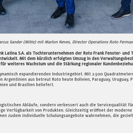
rcus Sander (Mitte) mit Marlon Neves, Director Operations Roto Fermax (
ank Latina S.A. als Tochterunternehmen der Roto Frank Fenster- und
twickelt. Mit dem kürzlich erfolgten Umzug in den Verwaltungsbezir
 für weiteres Wachstum und die Stärkung regionaler Kundenbeziehu
 dynamisch expandierenden Industriegebiet. Mit 2.500 Quadratmeter
on Argentinien aus betreut Roto heute Bolivien, Paraguay, Uruguay,
ien und Brasilien beliefert.
 logistischen Abläufe, sondern verbessert auch die Servicequalität f
ige Verfügbarkeit von Produkten. Gleichzeitig eröffnet der moderne 
n zudem individuelle Schulungsangebote wahrnehmen, die gezielt 