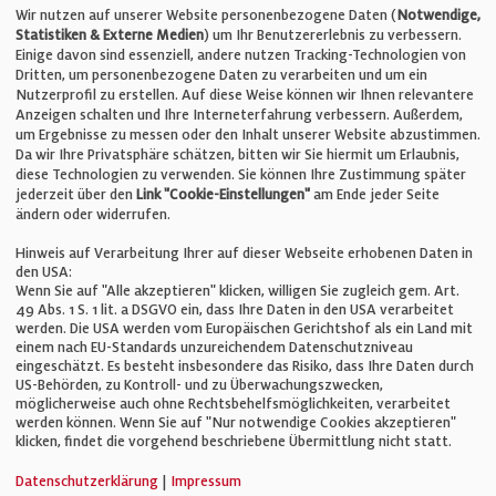
Telefon: +49 (0)711 2585563-0
Wir nutzen auf unserer Website personenbezogene Daten (
Notwendige,
Statistiken & Externe Medien
) um Ihr Benutzererlebnis zu verbessern.
Einige davon sind essenziell, andere nutzen Tracking-Technologien von
E-Mail:
info@bauelemente-bau.eu
Dritten, um personenbezogene Daten zu verarbeiten und um ein
Nutzerprofil zu erstellen. Auf diese Weise können wir Ihnen relevantere
Unternehmen
Anzeigen schalten und Ihre Interneterfahrung verbessern. Außerdem,
um Ergebnisse zu messen oder den Inhalt unserer Website abzustimmen.
Da wir Ihre Privatsphäre schätzen, bitten wir Sie hiermit um Erlaubnis,
Impressum
diese Technologien zu verwenden. Sie können Ihre Zustimmung später
jederzeit über den
Link "Cookie-Einstellungen"
am Ende jeder Seite
ändern oder widerrufen.
Datenschutz
Hinweis auf Verarbeitung Ihrer auf dieser Webseite erhobenen Daten in
den USA:
Wenn Sie auf "Alle akzeptieren" klicken, willigen Sie zugleich gem. Art.
Cookie-Einstellungen
49 Abs. 1 S. 1 lit. a DSGVO ein, dass Ihre Daten in den USA verarbeitet
werden. Die USA werden vom Europäischen Gerichtshof als ein Land mit
einem nach EU-Standards unzureichendem Datenschutzniveau
AGB
eingeschätzt. Es besteht insbesondere das Risiko, dass Ihre Daten durch
US-Behörden, zu Kontroll- und zu Überwachungszwecken,
möglicherweise auch ohne Rechtsbehelfsmöglichkeiten, verarbeitet
werden können. Wenn Sie auf "Nur notwendige Cookies akzeptieren"
klicken, findet die vorgehend beschriebene Übermittlung nicht statt.
© Verlag für Fachpublizistik GmbH
Datenschutzerklärung
|
Impressum