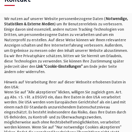
Telefon: +49 (0)711 2585563-0
Wir nutzen auf unserer Website personenbezogene Daten (
Notwendige,
Statistiken & Externe Medien
) um Ihr Benutzererlebnis zu verbessern.
Einige davon sind essenziell, andere nutzen Tracking-Technologien von
E-Mail:
info@bauelemente-bau.eu
Dritten, um personenbezogene Daten zu verarbeiten und um ein
Nutzerprofil zu erstellen. Auf diese Weise können wir Ihnen relevantere
Unternehmen
Anzeigen schalten und Ihre Interneterfahrung verbessern. Außerdem,
um Ergebnisse zu messen oder den Inhalt unserer Website abzustimmen.
Da wir Ihre Privatsphäre schätzen, bitten wir Sie hiermit um Erlaubnis,
Impressum
diese Technologien zu verwenden. Sie können Ihre Zustimmung später
jederzeit über den
Link "Cookie-Einstellungen"
am Ende jeder Seite
ändern oder widerrufen.
Datenschutz
Hinweis auf Verarbeitung Ihrer auf dieser Webseite erhobenen Daten in
den USA:
Wenn Sie auf "Alle akzeptieren" klicken, willigen Sie zugleich gem. Art.
Cookie-Einstellungen
49 Abs. 1 S. 1 lit. a DSGVO ein, dass Ihre Daten in den USA verarbeitet
werden. Die USA werden vom Europäischen Gerichtshof als ein Land mit
einem nach EU-Standards unzureichendem Datenschutzniveau
AGB
eingeschätzt. Es besteht insbesondere das Risiko, dass Ihre Daten durch
US-Behörden, zu Kontroll- und zu Überwachungszwecken,
möglicherweise auch ohne Rechtsbehelfsmöglichkeiten, verarbeitet
werden können. Wenn Sie auf "Nur notwendige Cookies akzeptieren"