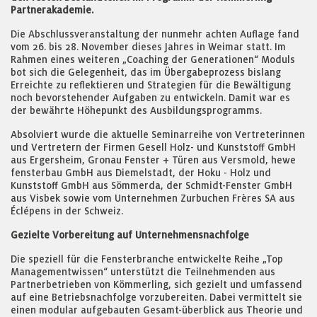
Partnerakademie.
Die Abschlussveranstaltung der nunmehr achten Auflage fand
vom 26. bis 28. November dieses Jahres in Weimar statt. Im
Rahmen eines weiteren „Coaching der Generationen“ Moduls
bot sich die Gelegenheit, das im Übergabeprozess bislang
Erreichte zu reflektieren und Strategien für die Bewältigung
noch bevorstehender Aufgaben zu entwickeln. Damit war es
der bewährte Höhepunkt des Ausbildungsprogramms.
Absolviert wurde die aktuelle Seminarreihe von Vertreterinnen
und Vertretern der Firmen Gesell Holz- und Kunststoff GmbH
aus Ergersheim, Gronau Fenster + Türen aus Versmold, hewe
fensterbau GmbH aus Diemelstadt, der Hoku - Holz und
Kunststoff GmbH aus Sömmerda, der Schmidt-Fenster GmbH
aus Visbek sowie vom Unternehmen Zurbuchen Frères SA aus
Éclépens in der Schweiz.
Gezielte Vorbereitung auf Unternehmensnachfolge
Die speziell für die Fensterbranche entwickelte Reihe „Top
Managementwissen“ unterstützt die Teilnehmenden aus
Partnerbetrieben von Kömmerling, sich gezielt und umfassend
auf eine Betriebsnachfolge vorzubereiten. Dabei vermittelt sie
einen modular aufgebauten Gesamt-überblick aus Theorie und