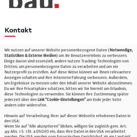
Kontakt
Telefon: +49 (0)711 2585563-0
Wir nutzen auf unserer Website personenbezogene Daten (
Notwendige,
Statistiken & Externe Medien
) um Ihr Benutzererlebnis zu verbessern.
Einige davon sind essenziell, andere nutzen Tracking-Technologien von
E-Mail:
info@bauelemente-bau.eu
Dritten, um personenbezogene Daten zu verarbeiten und um ein
Nutzerprofil zu erstellen. Auf diese Weise können wir Ihnen relevantere
Unternehmen
Anzeigen schalten und Ihre Interneterfahrung verbessern. Außerdem,
um Ergebnisse zu messen oder den Inhalt unserer Website abzustimmen.
Da wir Ihre Privatsphäre schätzen, bitten wir Sie hiermit um Erlaubnis,
Impressum
diese Technologien zu verwenden. Sie können Ihre Zustimmung später
jederzeit über den
Link "Cookie-Einstellungen"
am Ende jeder Seite
ändern oder widerrufen.
Datenschutz
Hinweis auf Verarbeitung Ihrer auf dieser Webseite erhobenen Daten in
den USA:
Wenn Sie auf "Alle akzeptieren" klicken, willigen Sie zugleich gem. Art.
Cookie-Einstellungen
49 Abs. 1 S. 1 lit. a DSGVO ein, dass Ihre Daten in den USA verarbeitet
werden. Die USA werden vom Europäischen Gerichtshof als ein Land mit