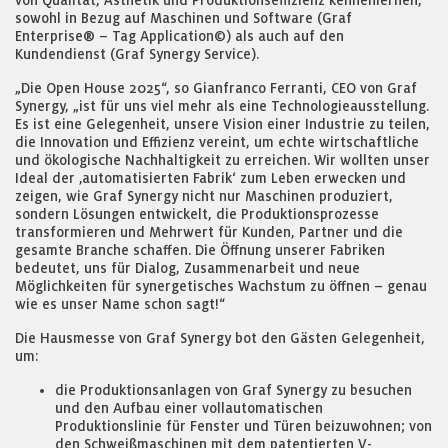
von Qualität, Ästhetik und Produktionseffizienz kennenlernen,
sowohl in Bezug auf Maschinen und Software (Graf
Enterprise® – Tag Application©) als auch auf den
Kundendienst (Graf Synergy Service).
„Die Open House 2025“, so Gianfranco Ferranti, CEO von Graf
Synergy, „ist für uns viel mehr als eine Technologieausstellung.
Es ist eine Gelegenheit, unsere Vision einer Industrie zu teilen,
die Innovation und Effizienz vereint, um echte wirtschaftliche
und ökologische Nachhaltigkeit zu erreichen. Wir wollten unser
Ideal der ‚automatisierten Fabrik‘ zum Leben erwecken und
zeigen, wie Graf Synergy nicht nur Maschinen produziert,
sondern Lösungen entwickelt, die Produktionsprozesse
transformieren und Mehrwert für Kunden, Partner und die
gesamte Branche schaffen. Die Öffnung unserer Fabriken
bedeutet, uns für Dialog, Zusammenarbeit und neue
Möglichkeiten für synergetisches Wachstum zu öffnen – genau
wie es unser Name schon sagt!“
Die Hausmesse von Graf Synergy bot den Gästen Gelegenheit,
um:
die Produktionsanlagen von Graf Synergy zu besuchen
und den Aufbau einer vollautomatischen
Produktionslinie für Fenster und Türen beizuwohnen; von
den Schweißmaschinen mit dem patentierten V-