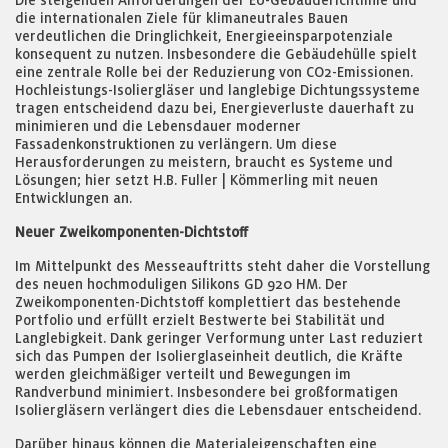
Die steigenden Anforderungen der EU-Gebäuderichtlinie und
die internationalen Ziele für klimaneutrales Bauen
verdeutlichen die Dringlichkeit, Energieeinsparpotenziale
konsequent zu nutzen. Insbesondere die Gebäudehülle spielt
eine zentrale Rolle bei der Reduzierung von CO2-Emissionen.
Hochleistungs-Isoliergläser und langlebige Dichtungssysteme
tragen entscheidend dazu bei, Energieverluste dauerhaft zu
minimieren und die Lebensdauer moderner
Fassadenkonstruktionen zu verlängern. Um diese
Herausforderungen zu meistern, braucht es Systeme und
Lösungen; hier setzt H.B. Fuller | Kömmerling mit neuen
Entwicklungen an.
Neuer Zweikomponenten-Dichtstoff
Im Mittelpunkt des Messeauftritts steht daher die Vorstellung
des neuen hochmoduligen Silikons GD 920 HM. Der
Zweikomponenten-Dichtstoff komplettiert das bestehende
Portfolio und erfüllt erzielt Bestwerte bei Stabilität und
Langlebigkeit. Dank geringer Verformung unter Last reduziert
sich das Pumpen der Isolierglaseinheit deutlich, die Kräfte
werden gleichmäßiger verteilt und Bewegungen im
Randverbund minimiert. Insbesondere bei großformatigen
Isoliergläsern verlängert dies die Lebensdauer entscheidend.
Darüber hinaus können die Materialeigenschaften eine