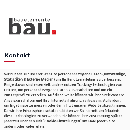
Kontakt
Telefon: +49 (0)711 2585563-0
Wir nutzen auf unserer Website personenbezogene Daten (
Notwendige,
Statistiken & Externe Medien
) um Ihr Benutzererlebnis zu verbessern.
Einige davon sind essenziell, andere nutzen Tracking-Technologien von
E-Mail:
info@bauelemente-bau.eu
Dritten, um personenbezogene Daten zu verarbeiten und um ein
Nutzerprofil zu erstellen. Auf diese Weise können wir Ihnen relevantere
Unternehmen
Anzeigen schalten und Ihre Interneterfahrung verbessern. Außerdem,
um Ergebnisse zu messen oder den Inhalt unserer Website abzustimmen.
Da wir Ihre Privatsphäre schätzen, bitten wir Sie hiermit um Erlaubnis,
Impressum
diese Technologien zu verwenden. Sie können Ihre Zustimmung später
jederzeit über den
Link "Cookie-Einstellungen"
am Ende jeder Seite
ändern oder widerrufen.