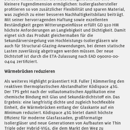
kleinere Fugendimension ermöglichen: Isolierglashersteller
profitieren so von zusätzlicher Flexibilität und sparen Material,
was zugleich zu einer besseren Nachhaltigkeitsbilanz beiträgt.
Mit seiner hervorragenden Haftung sowie exzellenten
Beständigkeit gegen Witterungseinflüsse erfüllt GD 920 HM
höchste Anforderungen an Langlebigkeit und Dichtigkeit. Damit
eignet sich das Produkt gleichermaßen für die
Sekundärversiegelung von Hochleistungs-Isoliergläsern wie
auch für Structural-Glazing-Anwendungen, bei denen statische
Lasten zuverlässig abgetragen werden müssen. Der neue
Dichtstoff ist durch die ETA-Zulassung nach EAD 090010-00-
0404 zertifiziert.
Wärmebrücken reduzieren
Als weiteres Highlight präsentiert H.B. Fuller | Kömmerling den
reaktiven thermoplastischen Abstandhalter Ködispace 4SG.
Der TPS geht nach der vollautomatischen Applikation eine
chemische Bindung mit Glas und Sekundärdichtstoff ein. Das
Ergebnis: eine langfristig dichte und zugleich hochflexible
Einheit, die Wärmebrücken entlang der Glaskante auf ein
Minimum reduziert. Ködispace 4SG bietet damit höchste
Effizienz für moderne Glasfassaden, großformatige
Isoliergläser und neue Generationen von Aufbauten wie Thin
Triple oder Hybrid-VIGs, die dem Markt den Weg zu