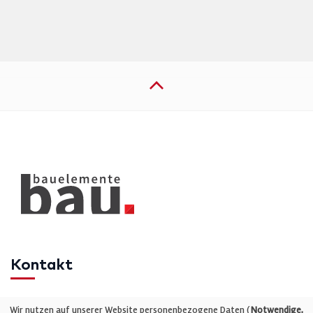
Kontakt
Telefon: +49 (0)711 2585563-0
Wir nutzen auf unserer Website personenbezogene Daten (
Notwendige,