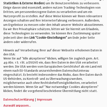
Statistiken & Externe Medien
) um Ihr Benutzererlebnis zu verbessern.
Einige davon sind essenziell, andere nutzen Tracking-Technologien von
E-Mail:
info@bauelemente-bau.eu
Dritten, um personenbezogene Daten zu verarbeiten und um ein
Nutzerprofil zu erstellen. Auf diese Weise können wir Ihnen relevantere
Unternehmen
Anzeigen schalten und Ihre Interneterfahrung verbessern. Außerdem,
um Ergebnisse zu messen oder den Inhalt unserer Website abzustimmen.
Da wir Ihre Privatsphäre schätzen, bitten wir Sie hiermit um Erlaubnis,
Impressum
diese Technologien zu verwenden. Sie können Ihre Zustimmung später
jederzeit über den
Link "Cookie-Einstellungen"
am Ende jeder Seite
ändern oder widerrufen.
Datenschutz
Hinweis auf Verarbeitung Ihrer auf dieser Webseite erhobenen Daten in
den USA:
Wenn Sie auf "Alle akzeptieren" klicken, willigen Sie zugleich gem. Art.
Cookie-Einstellungen
49 Abs. 1 S. 1 lit. a DSGVO ein, dass Ihre Daten in den USA verarbeitet
werden. Die USA werden vom Europäischen Gerichtshof als ein Land mit
einem nach EU-Standards unzureichendem Datenschutzniveau
AGB
eingeschätzt. Es besteht insbesondere das Risiko, dass Ihre Daten durch
US-Behörden, zu Kontroll- und zu Überwachungszwecken,
möglicherweise auch ohne Rechtsbehelfsmöglichkeiten, verarbeitet
werden können. Wenn Sie auf "Nur notwendige Cookies akzeptieren"
klicken, findet die vorgehend beschriebene Übermittlung nicht statt.
© Verlag für Fachpublizistik GmbH
Datenschutzerklärung
|
Impressum
Auswahl anpassen
...