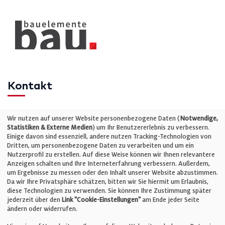
Kontakt
Telefon: +49 (0)711 2585563-0
Wir nutzen auf unserer Website personenbezogene Daten (
Notwendige,
Statistiken & Externe Medien
) um Ihr Benutzererlebnis zu verbessern.
Einige davon sind essenziell, andere nutzen Tracking-Technologien von
E-Mail:
info@bauelemente-bau.eu
Dritten, um personenbezogene Daten zu verarbeiten und um ein
Nutzerprofil zu erstellen. Auf diese Weise können wir Ihnen relevantere
Unternehmen
Anzeigen schalten und Ihre Interneterfahrung verbessern. Außerdem,
um Ergebnisse zu messen oder den Inhalt unserer Website abzustimmen.
Da wir Ihre Privatsphäre schätzen, bitten wir Sie hiermit um Erlaubnis,
Impressum
diese Technologien zu verwenden. Sie können Ihre Zustimmung später
jederzeit über den
Link "Cookie-Einstellungen"
am Ende jeder Seite
ändern oder widerrufen.
Datenschutz