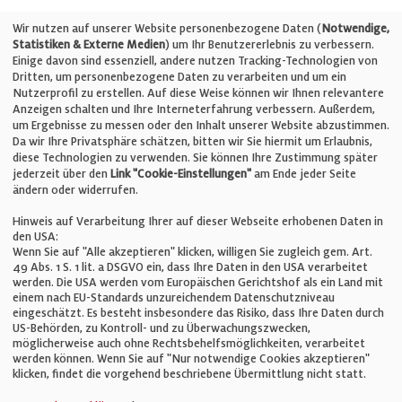
Telefon: +49 (0)711 2585563-0
Wir nutzen auf unserer Website personenbezogene Daten (
Notwendige,
Statistiken & Externe Medien
) um Ihr Benutzererlebnis zu verbessern.
Einige davon sind essenziell, andere nutzen Tracking-Technologien von
E-Mail:
info@bauelemente-bau.eu
Dritten, um personenbezogene Daten zu verarbeiten und um ein
Nutzerprofil zu erstellen. Auf diese Weise können wir Ihnen relevantere
Unternehmen
Anzeigen schalten und Ihre Interneterfahrung verbessern. Außerdem,
um Ergebnisse zu messen oder den Inhalt unserer Website abzustimmen.
Da wir Ihre Privatsphäre schätzen, bitten wir Sie hiermit um Erlaubnis,
Impressum
diese Technologien zu verwenden. Sie können Ihre Zustimmung später
jederzeit über den
Link "Cookie-Einstellungen"
am Ende jeder Seite
ändern oder widerrufen.
Datenschutz
Hinweis auf Verarbeitung Ihrer auf dieser Webseite erhobenen Daten in
den USA:
Wenn Sie auf "Alle akzeptieren" klicken, willigen Sie zugleich gem. Art.
Cookie-Einstellungen
49 Abs. 1 S. 1 lit. a DSGVO ein, dass Ihre Daten in den USA verarbeitet
werden. Die USA werden vom Europäischen Gerichtshof als ein Land mit
einem nach EU-Standards unzureichendem Datenschutzniveau
AGB
eingeschätzt. Es besteht insbesondere das Risiko, dass Ihre Daten durch
US-Behörden, zu Kontroll- und zu Überwachungszwecken,
möglicherweise auch ohne Rechtsbehelfsmöglichkeiten, verarbeitet
werden können. Wenn Sie auf "Nur notwendige Cookies akzeptieren"
klicken, findet die vorgehend beschriebene Übermittlung nicht statt.