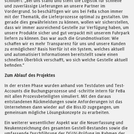
schildert: „Bei uns stand und steht die Logistik für schnelle
und zuverlässige Lieferungen an unsere Partner im
Vordergrund. So beschäftigen wir uns bei FeBa schon immer
mit der Thematik, die Lieferprozesse optimal zu gestalten. Um
gerade dies gewährleisten zu können, wollen wir sicherstellen,
dass wir immer ausreichend Gestelle zur Verfügung haben, um
unsere Produkte sicher und gut verpackt mit unserem Fuhrpark
liefern zu können. Das war auch die Grundmotivation: Wie
schaffen wir es mehr Transparenz für uns und unsere Kunden
zu ermöglichen? Basis hierfür ist ein System, welches aktuell
und automatisiert Informationen bereitstellt sowie einen
schnellen Überblick verschafft, wo sich welche Gestelle aktuell
befinden.“
Zum Ablauf des Projektes
In der ersten Phase wurden anhand von Testdaten und Test-
Accounts die Buchungsprozesse und -schritte intern für FeBa
mit allen Prozessbeteiligten simuliert. Mit den daraus
entstandenen Rückmeldungen sowie Anforderungen ist das
Unternehmen dann wieder auf die Biss.ID zugegangen, um
gemeinsam mögliche Lösungskonzepte zu erarbeiten.
Ein weiterer wesentlicher Aspekt war die Neuerfassung und
Neukennzeichnung des gesamten Gestell-Bestandes sowie die
umfassende Durchführung der DGUV-Prüfung im Rahmen der