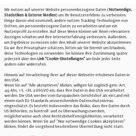
Telefon: +49 (0)711 2585563-0
Wir nutzen auf unserer Website personenbezogene Daten (
Notwendige,
Statistiken & Externe Medien
) um Ihr Benutzererlebnis zu verbessern.
Einige davon sind essenziell, andere nutzen Tracking-Technologien von
E-Mail:
info@bauelemente-bau.eu
Dritten, um personenbezogene Daten zu verarbeiten und um ein
Nutzerprofil zu erstellen. Auf diese Weise können wir Ihnen relevantere
Unternehmen
Anzeigen schalten und Ihre Interneterfahrung verbessern. Außerdem,
um Ergebnisse zu messen oder den Inhalt unserer Website abzustimmen.
Da wir Ihre Privatsphäre schätzen, bitten wir Sie hiermit um Erlaubnis,
Impressum
diese Technologien zu verwenden. Sie können Ihre Zustimmung später
jederzeit über den
Link "Cookie-Einstellungen"
am Ende jeder Seite
ändern oder widerrufen.
Datenschutz
Hinweis auf Verarbeitung Ihrer auf dieser Webseite erhobenen Daten in
den USA:
Wenn Sie auf "Alle akzeptieren" klicken, willigen Sie zugleich gem. Art.
Cookie-Einstellungen
49 Abs. 1 S. 1 lit. a DSGVO ein, dass Ihre Daten in den USA verarbeitet
werden. Die USA werden vom Europäischen Gerichtshof als ein Land mit
einem nach EU-Standards unzureichendem Datenschutzniveau
AGB
eingeschätzt. Es besteht insbesondere das Risiko, dass Ihre Daten durch
US-Behörden, zu Kontroll- und zu Überwachungszwecken,
möglicherweise auch ohne Rechtsbehelfsmöglichkeiten, verarbeitet
werden können. Wenn Sie auf "Nur notwendige Cookies akzeptieren"
klicken, findet die vorgehend beschriebene Übermittlung nicht statt.