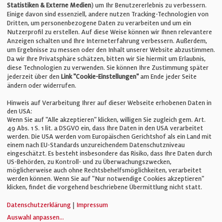
Statistiken & Externe Medien
) um Ihr Benutzererlebnis zu verbessern.
Einige davon sind essenziell, andere nutzen Tracking-Technologien von
E-Mail:
info@bauelemente-bau.eu
Dritten, um personenbezogene Daten zu verarbeiten und um ein
Nutzerprofil zu erstellen. Auf diese Weise können wir Ihnen relevantere
Unternehmen
Anzeigen schalten und Ihre Interneterfahrung verbessern. Außerdem,
um Ergebnisse zu messen oder den Inhalt unserer Website abzustimmen.
Da wir Ihre Privatsphäre schätzen, bitten wir Sie hiermit um Erlaubnis,
Impressum
diese Technologien zu verwenden. Sie können Ihre Zustimmung später
jederzeit über den
Link "Cookie-Einstellungen"
am Ende jeder Seite
ändern oder widerrufen.
Datenschutz
Hinweis auf Verarbeitung Ihrer auf dieser Webseite erhobenen Daten in
den USA:
Wenn Sie auf "Alle akzeptieren" klicken, willigen Sie zugleich gem. Art.
Cookie-Einstellungen
49 Abs. 1 S. 1 lit. a DSGVO ein, dass Ihre Daten in den USA verarbeitet
werden. Die USA werden vom Europäischen Gerichtshof als ein Land mit
einem nach EU-Standards unzureichendem Datenschutzniveau
AGB
eingeschätzt. Es besteht insbesondere das Risiko, dass Ihre Daten durch
US-Behörden, zu Kontroll- und zu Überwachungszwecken,
möglicherweise auch ohne Rechtsbehelfsmöglichkeiten, verarbeitet
werden können. Wenn Sie auf "Nur notwendige Cookies akzeptieren"
klicken, findet die vorgehend beschriebene Übermittlung nicht statt.
© Verlag für Fachpublizistik GmbH
Datenschutzerklärung
|
Impressum
Auswahl anpassen
...