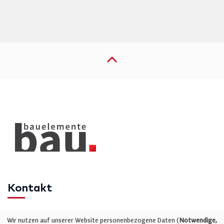
Kontakt
Telefon: +49 (0)711 2585563-0
Wir nutzen auf unserer Website personenbezogene Daten (
Notwendige,