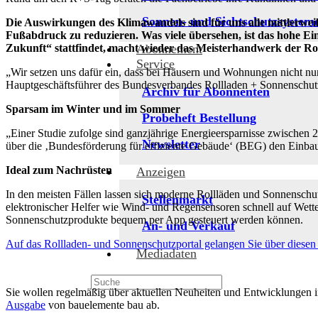
Sonnen- und Sichtschutzsystem
Die Auswirkungen des Klimawandels sind für uns alle mittlerwe
Fußabdruck zu reduzieren. Was viele übersehen, ist das hohe E
Abonnement
Zukunft“ stattfindet, macht wieder das Meisterhandwerk der R
Service
„Wir setzen uns dafür ein, dass bei Häusern und Wohnungen nicht nu
Hauptgeschäftsführer des Bundesverbandes Rollladen + Sonnenschutz
Archiv für Abonnenten
Sparsam im Winter und im Sommer
Probeheft Bestellung
„Einer Studie zufolge sind ganzjährige Energieersparnisse zwischen
Newsletter
über die ‚Bundesförderung für effiziente Gebäude‘ (BEG) den Einbau
Ideal zum Nachrüsten
Anzeigen
In den meisten Fällen lassen sich moderne Rollläden und Sonnenschu
Stellenmarkt
elektronischer Helfer wie Wind- und Regensensoren schnell auf Wett
Sonnenschutzprodukte bequem per App gesteuert werden können.
An- und Verkauf
Auf das Rollladen- und Sonnenschutzportal gelangen Sie über diesen
Mediadaten
Sie wollen regelmäßig über aktuellen Neuheiten und Entwicklungen 
Ausgabe
von bauelemente bau ab.