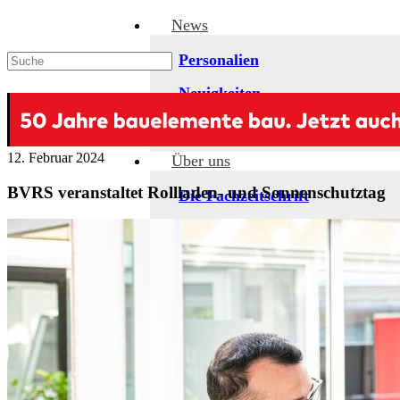
News
Personalien
Neuigkeiten
Veranstaltungen
12. Februar 2024
Über uns
BVRS veranstaltet Rollladen- und Sonnenschutztag
Die Fachzeitschrift
Das Team
Historie
Kontakt
Themengebiete
Aluminium-Profilsysteme
Antriebe und Steuerungen