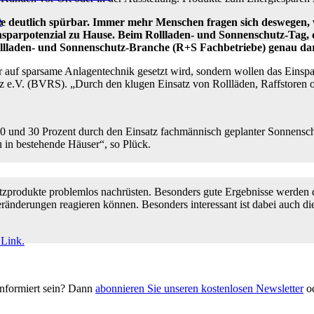
e
ile deutlich spürbar. Immer mehr Menschen fragen sich deswegen,
insparpotenzial zu Hause. Beim Rollladen- und Sonnenschutz-Tag, 
ollladen- und Sonnenschutz-Branche (R+S Fachbetriebe) genau d
r auf sparsame Anlagentechnik gesetzt wird, sondern wollen das Einspa
 e.V. (BVRS). „Durch den klugen Einsatz von Rollläden, Raffstoren 
 20 und 30 Prozent durch den Einsatz fachmännisch geplanter Sonnens
 in bestehende Häuser“, so Plück.
tzprodukte problemlos nachrüsten. Besonders gute Ergebnisse werden du
eränderungen reagieren können. Besonders interessant ist dabei auch 
 Link.
informiert sein? Dann
abonnieren Sie unseren kostenlosen Newsletter
od