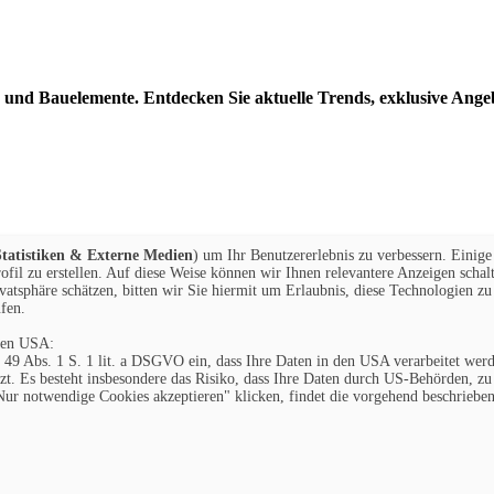
n und Bauelemente. Entdecken Sie aktuelle Trends, exklusive Ange
tatistiken & Externe Medien
) um Ihr Benutzererlebnis zu verbessern. Einig
fil zu erstellen. Auf diese Weise können wir Ihnen relevantere Anzeigen scha
vatsphäre schätzen, bitten wir Sie hiermit um Erlaubnis, diese Technologien z
fen.
 den USA:
t. 49 Abs. 1 S. 1 lit. a DSGVO ein, dass Ihre Daten in den USA verarbeitet w
t. Es besteht insbesondere das Risiko, dass Ihre Daten durch US-Behörden, 
ur notwendige Cookies akzeptieren" klicken, findet die vorgehend beschriebene