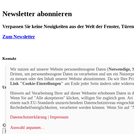
Newsletter
abonnieren
Verpassen Sie keine Neuigkeiten aus der Welt der Fenster, Türe
Zum Newsletter
Kontakt
Wir nutzen auf unserer Website personenbezogene Daten (
Notwendige, S
Telefon: +49 (0)711 2585563-0
Dritten, um personenbezogene Daten zu verarbeiten und um ein Nutzerpro
E-Mail:
info@bauelemente-bau.eu
zu messen oder den Inhalt unserer Website abzustimmen. Da wir Ihre Pri
Link "Cookie-Einstellungen"
am Ende jeder Seite ändern oder widerru
Unternehmen
Hinweis auf Verarbeitung Ihrer auf dieser Webseite erhobenen Daten in
Wenn Sie auf "Alle akzeptieren" klicken, willigen Sie zugleich gem. Ar
Impressum
einem nach EU-Standards unzureichendem Datenschutzniveau eingeschätz
Datenschutz
Rechtsbehelfsmöglichkeiten, verarbeitet werden können. Wenn Sie auf "N
Cookie-Einstellungen
AGB
Datenschutzerklärung
|
Impressum
© Verlag für Fachpublizistik GmbH
Auswahl anpassen
...
X