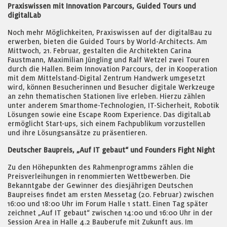
Praxiswissen mit Innovation Parcours, Guided Tours und
digitalLab
Noch mehr Möglichkeiten, Praxiswissen auf der digitalBau zu
erwerben, bieten die Guided Tours by World-Architects. Am
Mittwoch, 21. Februar, gestalten die Architekten Carina
Faustmann, Maximilian Jüngling und Ralf Wetzel zwei Touren
durch die Hallen. Beim Innovation Parcours, der in Kooperation
mit dem Mittelstand-Digital Zentrum Handwerk umgesetzt
wird, können Besucherinnen und Besucher digitale Werkzeuge
an zehn thematischen Stationen live erleben. Hierzu zählen
unter anderem Smarthome-Technologien, IT-Sicherheit, Robotik
Lösungen sowie eine Escape Room Experience. Das digitalLab
ermöglicht Start-ups, sich einem Fachpublikum vorzustellen
und ihre Lösungsansätze zu präsentieren.
Deutscher Baupreis, „Auf IT gebaut“ und Founders Fight Night
Zu den Höhepunkten des Rahmenprogramms zählen die
Preisverleihungen in renommierten Wettbewerben. Die
Bekanntgabe der Gewinner des diesjährigen Deutschen
Baupreises findet am ersten Messetag (20. Februar) zwischen
16:00 und 18:00 Uhr im Forum Halle 1 statt. Einen Tag später
zeichnet „Auf IT gebaut“ zwischen 14:00 und 16:00 Uhr in der
Session Area in Halle 4.2 Bauberufe mit Zukunft aus. Im