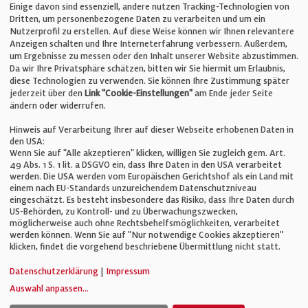
Einige davon sind essenziell, andere nutzen Tracking-Technologien von
E-Mail:
info@bauelemente-bau.eu
Dritten, um personenbezogene Daten zu verarbeiten und um ein
Nutzerprofil zu erstellen. Auf diese Weise können wir Ihnen relevantere
Unternehmen
Anzeigen schalten und Ihre Interneterfahrung verbessern. Außerdem,
um Ergebnisse zu messen oder den Inhalt unserer Website abzustimmen.
Da wir Ihre Privatsphäre schätzen, bitten wir Sie hiermit um Erlaubnis,
Impressum
diese Technologien zu verwenden. Sie können Ihre Zustimmung später
jederzeit über den
Link "Cookie-Einstellungen"
am Ende jeder Seite
ändern oder widerrufen.
Datenschutz
Hinweis auf Verarbeitung Ihrer auf dieser Webseite erhobenen Daten in
den USA:
Wenn Sie auf "Alle akzeptieren" klicken, willigen Sie zugleich gem. Art.
Cookie-Einstellungen
49 Abs. 1 S. 1 lit. a DSGVO ein, dass Ihre Daten in den USA verarbeitet
werden. Die USA werden vom Europäischen Gerichtshof als ein Land mit
einem nach EU-Standards unzureichendem Datenschutzniveau
AGB
eingeschätzt. Es besteht insbesondere das Risiko, dass Ihre Daten durch
US-Behörden, zu Kontroll- und zu Überwachungszwecken,
möglicherweise auch ohne Rechtsbehelfsmöglichkeiten, verarbeitet
werden können. Wenn Sie auf "Nur notwendige Cookies akzeptieren"
klicken, findet die vorgehend beschriebene Übermittlung nicht statt.
© Verlag für Fachpublizistik GmbH
Datenschutzerklärung
|
Impressum
Auswahl anpassen
...