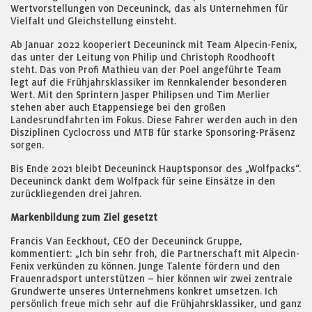
Wertvorstellungen von Deceuninck, das als Unternehmen für
Vielfalt und Gleichstellung einsteht.
Ab Januar 2022 kooperiert Deceuninck mit Team Alpecin-Fenix,
das unter der Leitung von Philip und Christoph Roodhooft
steht. Das von Profi Mathieu van der Poel angeführte Team
legt auf die Frühjahrsklassiker im Rennkalender besonderen
Wert. Mit den Sprintern Jasper Philipsen und Tim Merlier
stehen aber auch Etappensiege bei den großen
Landesrundfahrten im Fokus. Diese Fahrer werden auch in den
Disziplinen Cyclocross und MTB für starke Sponsoring-Präsenz
sorgen.
Bis Ende 2021 bleibt Deceuninck Hauptsponsor des „Wolfpacks“.
Deceuninck dankt dem Wolfpack für seine Einsätze in den
zurückliegenden drei Jahren.
Markenbildung zum Ziel gesetzt
Francis Van Eeckhout, CEO der Deceuninck Gruppe,
kommentiert: „Ich bin sehr froh, die Partnerschaft mit Alpecin-
Fenix verkünden zu können. Junge Talente fördern und den
Frauenradsport unterstützen – hier können wir zwei zentrale
Grundwerte unseres Unternehmens konkret umsetzen. Ich
persönlich freue mich sehr auf die Frühjahrsklassiker, und ganz