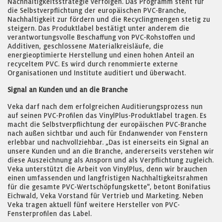
Nachhaltigkeitsstrategie verfolgen. Das Programm steht für
die Selbstverpflichtung der europäischen PVC-Branche,
Nachhaltigkeit zur fördern und die Recyclingmengen stetig zu
steigern. Das Produktlabel bestätigt unter anderem die
verantwortungsvolle Beschaffung von PVC-Rohstoffen und
Additiven, geschlossene Materialkreisläufe, die
energieoptimierte Herstellung und einen hohen Anteil an
recyceltem PVC. Es wird durch renommierte externe
Organisationen und Institute auditiert und überwacht.
Signal an Kunden und an die Branche
Veka darf nach dem erfolgreichen Auditierungsprozess nun
auf seinen PVC-Profilen das VinylPlus-Produktlabel tragen. Es
macht die Selbstverpflichtung der europäischen PVC-Branche
nach außen sichtbar und auch für Endanwender von Fenstern
erlebbar und nachvollziehbar. „Das ist einerseits ein Signal an
unsere Kunden und an die Branche, andererseits verstehen wir
diese Auszeichnung als Ansporn und als Verpflichtung zugleich.
Veka unterstützt die Arbeit von VinylPlus, denn wir brauchen
einen umfassenden und langfristigen Nachhaltigkeitsrahmen
für die gesamte PVC-Wertschöpfungskette", betont Bonifatius
Eichwald, Veka Vorstand für Vertrieb und Marketing. Neben
Veka tragen aktuell fünf weitere Hersteller von PVC-
Fensterprofilen das Label.