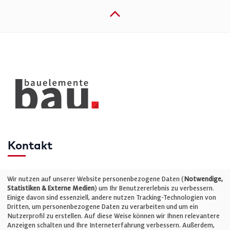
Kontakt
Telefon: +49 (0)711 2585563-0
Wir nutzen auf unserer Website personenbezogene Daten (
Notwendige,
Statistiken & Externe Medien
) um Ihr Benutzererlebnis zu verbessern.
Einige davon sind essenziell, andere nutzen Tracking-Technologien von
E-Mail:
info@bauelemente-bau.eu
Dritten, um personenbezogene Daten zu verarbeiten und um ein
Nutzerprofil zu erstellen. Auf diese Weise können wir Ihnen relevantere
Unternehmen
Anzeigen schalten und Ihre Interneterfahrung verbessern. Außerdem,