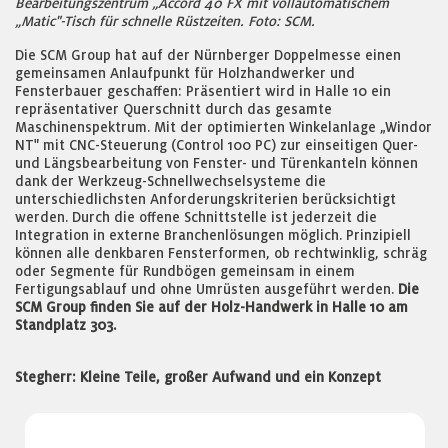
Bearbeitungszentrum „Accord 40 FX mit vollautomatischem
„Matic"-Tisch für schnelle Rüstzeiten. Foto: SCM.
Die SCM Group hat auf der Nürnberger Doppelmesse einen
gemeinsamen Anlaufpunkt für Holzhandwerker und
Fensterbauer geschaffen: Präsentiert wird in Halle 10 ein
repräsentativer Querschnitt durch das gesamte
Maschinenspektrum. Mit der optimierten Winkelanlage „Windor
NT" mit CNC-Steuerung (Control 100 PC) zur einseitigen Quer-
und Längsbearbeitung von Fenster- und Türenkanteln können
dank der Werkzeug-Schnellwechselsysteme die
unterschiedlichsten Anforderungskriterien berücksichtigt
werden. Durch die offene Schnittstelle ist jederzeit die
Integration in externe Branchenlösungen möglich. Prinzipiell
können alle denkbaren Fensterformen, ob rechtwinklig, schräg
oder Segmente für Rundbögen gemeinsam in einem
Fertigungsablauf und ohne Umrüsten ausgeführt werden.
Die
SCM Group finden Sie auf der Holz-Handwerk in Halle 10 am
Standplatz 303.
Stegherr: Kleine Teile, großer Aufwand und ein Konzept