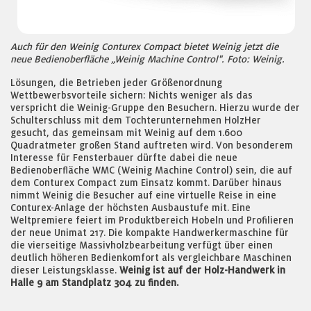
Auch für den Weinig Conturex Compact bietet Weinig jetzt die
neue Bedienoberfläche „Weinig Machine Control". Foto: Weinig.
Lösungen, die Betrieben jeder Größenordnung
Wettbewerbsvorteile sichern: Nichts weniger als das
verspricht die Weinig-Gruppe den Besuchern. Hierzu wurde der
Schulterschluss mit dem Tochterunternehmen HolzHer
gesucht, das gemeinsam mit Weinig auf dem 1.600
Quadratmeter großen Stand auftreten wird. Von besonderem
Interesse für Fensterbauer dürfte dabei die neue
Bedienoberfläche WMC (Weinig Machine Control) sein, die auf
dem Conturex Compact zum Einsatz kommt. Darüber hinaus
nimmt Weinig die Besucher auf eine virtuelle Reise in eine
Conturex-Anlage der höchsten Ausbaustufe mit. Eine
Weltpremiere feiert im Produktbereich Hobeln und Profilieren
der neue Unimat 217. Die kompakte Handwerkermaschine für
die vierseitige Massivholzbearbeitung verfügt über einen
deutlich höheren Bedienkomfort als vergleichbare Maschinen
dieser Leistungsklasse.
Weinig ist auf der Holz-Handwerk in
Halle 9 am Standplatz 304 zu finden.