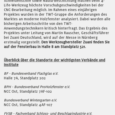
Schneidenschliff sowie Nadia-Beschichtung machen beim 4-
Life-Werkzeug höchste Vorschubgeschwindigkeiten bei der
CNC-Bearbeitung möglich. Im Rahmen eines einjährigen
Projektes wurden in der TWT-Gruppe die Anforderungen des
Marktes an moderne Holzfenster analysiert. Dabei wurden alle
bisherigen Arbeitsschritte von den TWT-
Anwendungstechnikern kritisch hinterfragt. Das Ergebnis des
Projektes unter Leitung von Martin Rauscher, Geschäftsführer
bei Zuani Deutschland, wird auf der Messe in Nürnberg
erstmalig vorgestellt.
Den Werkzeughersteller Zuani finden Sie
auf der Fensterbau in Halle 8 am Standplatz 521.
Überblick über die Standorte der wichtigsten Verbände und
Institute
BF - Bundesverband Flachglas e.V.
Halle 7A, Standplatz 202
BPH - Bundesverband ProHolzfenster e.V.
NCC Ost, Standplatz 7AF-102
Bundesverband Wintergarten e.V.
NCC Ost, Standplatz 4AF-107
FVSB - Fachverband Schloss- und Beschlagindustrie e.V.