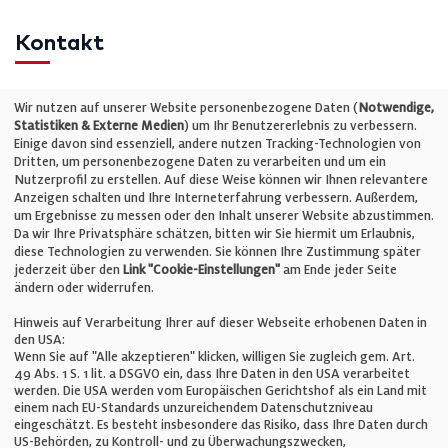
Kontakt
Telefon: +49 (0)711 2585563-0
Wir nutzen auf unserer Website personenbezogene Daten (
Notwendige,
Statistiken & Externe Medien
) um Ihr Benutzererlebnis zu verbessern.
Einige davon sind essenziell, andere nutzen Tracking-Technologien von
E-Mail:
info@bauelemente-bau.eu
Dritten, um personenbezogene Daten zu verarbeiten und um ein
Nutzerprofil zu erstellen. Auf diese Weise können wir Ihnen relevantere
Unternehmen
Anzeigen schalten und Ihre Interneterfahrung verbessern. Außerdem,
um Ergebnisse zu messen oder den Inhalt unserer Website abzustimmen.
Da wir Ihre Privatsphäre schätzen, bitten wir Sie hiermit um Erlaubnis,
Impressum
diese Technologien zu verwenden. Sie können Ihre Zustimmung später
jederzeit über den
Link "Cookie-Einstellungen"
am Ende jeder Seite
ändern oder widerrufen.
Datenschutz
Hinweis auf Verarbeitung Ihrer auf dieser Webseite erhobenen Daten in
den USA:
Wenn Sie auf "Alle akzeptieren" klicken, willigen Sie zugleich gem. Art.
Cookie-Einstellungen
49 Abs. 1 S. 1 lit. a DSGVO ein, dass Ihre Daten in den USA verarbeitet
werden. Die USA werden vom Europäischen Gerichtshof als ein Land mit
einem nach EU-Standards unzureichendem Datenschutzniveau
AGB
eingeschätzt. Es besteht insbesondere das Risiko, dass Ihre Daten durch
US-Behörden, zu Kontroll- und zu Überwachungszwecken,