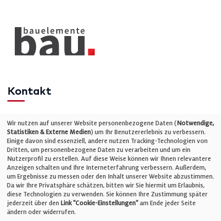
Kontakt
Telefon: +49 (0)711 2585563-0
Wir nutzen auf unserer Website personenbezogene Daten (
Notwendige,
Statistiken & Externe Medien
) um Ihr Benutzererlebnis zu verbessern.
Einige davon sind essenziell, andere nutzen Tracking-Technologien von
E-Mail:
info@bauelemente-bau.eu
Dritten, um personenbezogene Daten zu verarbeiten und um ein
Nutzerprofil zu erstellen. Auf diese Weise können wir Ihnen relevantere
Unternehmen
Anzeigen schalten und Ihre Interneterfahrung verbessern. Außerdem,
um Ergebnisse zu messen oder den Inhalt unserer Website abzustimmen.
Da wir Ihre Privatsphäre schätzen, bitten wir Sie hiermit um Erlaubnis,
Impressum
diese Technologien zu verwenden. Sie können Ihre Zustimmung später
jederzeit über den
Link "Cookie-Einstellungen"
am Ende jeder Seite
ändern oder widerrufen.