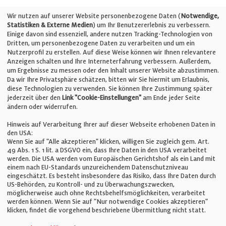
Telefon: +49 (0)711 2585563-0
Wir nutzen auf unserer Website personenbezogene Daten (
Notwendige,
Statistiken & Externe Medien
) um Ihr Benutzererlebnis zu verbessern.
Einige davon sind essenziell, andere nutzen Tracking-Technologien von
E-Mail:
info@bauelemente-bau.eu
Dritten, um personenbezogene Daten zu verarbeiten und um ein
Nutzerprofil zu erstellen. Auf diese Weise können wir Ihnen relevantere
Unternehmen
Anzeigen schalten und Ihre Interneterfahrung verbessern. Außerdem,
um Ergebnisse zu messen oder den Inhalt unserer Website abzustimmen.
Da wir Ihre Privatsphäre schätzen, bitten wir Sie hiermit um Erlaubnis,
Impressum
diese Technologien zu verwenden. Sie können Ihre Zustimmung später
jederzeit über den
Link "Cookie-Einstellungen"
am Ende jeder Seite
ändern oder widerrufen.
Datenschutz
Hinweis auf Verarbeitung Ihrer auf dieser Webseite erhobenen Daten in
den USA:
Wenn Sie auf "Alle akzeptieren" klicken, willigen Sie zugleich gem. Art.
Cookie-Einstellungen
49 Abs. 1 S. 1 lit. a DSGVO ein, dass Ihre Daten in den USA verarbeitet
werden. Die USA werden vom Europäischen Gerichtshof als ein Land mit
einem nach EU-Standards unzureichendem Datenschutzniveau
AGB
eingeschätzt. Es besteht insbesondere das Risiko, dass Ihre Daten durch
US-Behörden, zu Kontroll- und zu Überwachungszwecken,
möglicherweise auch ohne Rechtsbehelfsmöglichkeiten, verarbeitet
werden können. Wenn Sie auf "Nur notwendige Cookies akzeptieren"
klicken, findet die vorgehend beschriebene Übermittlung nicht statt.