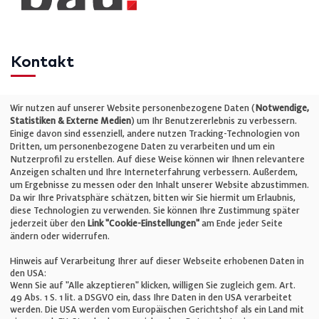
Kontakt
Telefon: +49 (0)711 2585563-0
Wir nutzen auf unserer Website personenbezogene Daten (
Notwendige,
Statistiken & Externe Medien
) um Ihr Benutzererlebnis zu verbessern.
Einige davon sind essenziell, andere nutzen Tracking-Technologien von
E-Mail:
info@bauelemente-bau.eu
Dritten, um personenbezogene Daten zu verarbeiten und um ein
Nutzerprofil zu erstellen. Auf diese Weise können wir Ihnen relevantere
Unternehmen
Anzeigen schalten und Ihre Interneterfahrung verbessern. Außerdem,
um Ergebnisse zu messen oder den Inhalt unserer Website abzustimmen.
Da wir Ihre Privatsphäre schätzen, bitten wir Sie hiermit um Erlaubnis,
Impressum
diese Technologien zu verwenden. Sie können Ihre Zustimmung später
jederzeit über den
Link "Cookie-Einstellungen"
am Ende jeder Seite
ändern oder widerrufen.
Datenschutz
Hinweis auf Verarbeitung Ihrer auf dieser Webseite erhobenen Daten in
den USA:
Wenn Sie auf "Alle akzeptieren" klicken, willigen Sie zugleich gem. Art.
Cookie-Einstellungen
49 Abs. 1 S. 1 lit. a DSGVO ein, dass Ihre Daten in den USA verarbeitet
werden. Die USA werden vom Europäischen Gerichtshof als ein Land mit